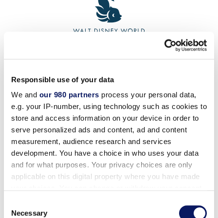
Responsible use of your data
Speisekarte
Getränke
We and
our 980 partners
process your personal data,
e.g. your IP-number, using technology such as cookies to
store and access information on your device in order to
serve personalized ads and content, ad and content
measurement, audience research and services
Betriebsgebühren: Es wird ein steuerpflichtiger
Servicezuschlag in Höhe von 18 % erhoben, der
development. You have a choice in who uses your data
vollständig an das Servicepersonal weitergegeben wird,
and for what purposes. Your privacy choices are only
das die Dienstleistung erbringt. Zusätzliche Trinkgelder
applicable on this digital property where you have made
werden nicht erwartet
your choices. You can change or withdraw your consent
sind jedoch stets willkommen.
any time from the Cookie Declaration or by clicking on
Consent
the Privacy trigger icon.
Necessary
Selection