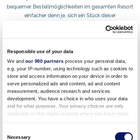
bequemer Bestellmöglichkeiten im gesamten Resort
einfacher denn je, sich ein Stück dieser
unwiderstehlichen Pizza zu gönnen.
Mehr erfahren
Responsible use of your data
We and
our 980 partners
process your personal data,
e.g. your IP-number, using technology such as cookies to
store and access information on your device in order to
serve personalized ads and content, ad and content
measurement, audience research and services
development. You have a choice in who uses your data
and for what purposes. Your privacy choices are only
applicable on this digital property where you have made
your choices. You can change or withdraw your consent
any time from the Cookie Declaration or by clicking on
Consent
the Privacy trigger icon.
Necessary
Selection