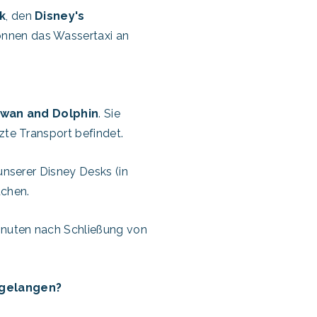
k
, den
Disney's
können das Wassertaxi an
Swan and Dolphin
. Sie
zte Transport befindet.
unserer Disney Desks (in
uchen.
inuten nach Schließung von
 gelangen?