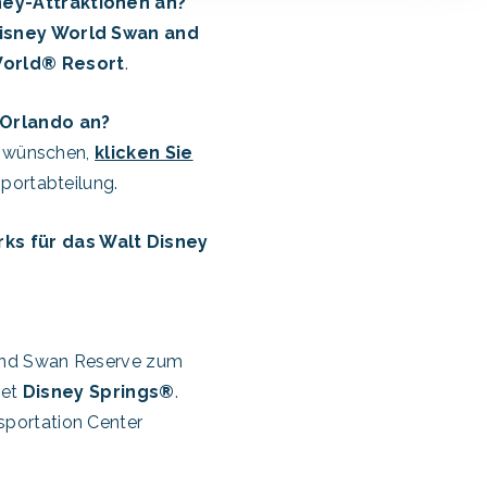
ney-Attraktionen an?
isney World Swan and
World® Resort
.
 Orlando an?
n wünschen,
klicken Sie
portabteilung.
ks für das Walt Disney
 und Swan Reserve zum
iet
Disney Springs®
.
sportation Center