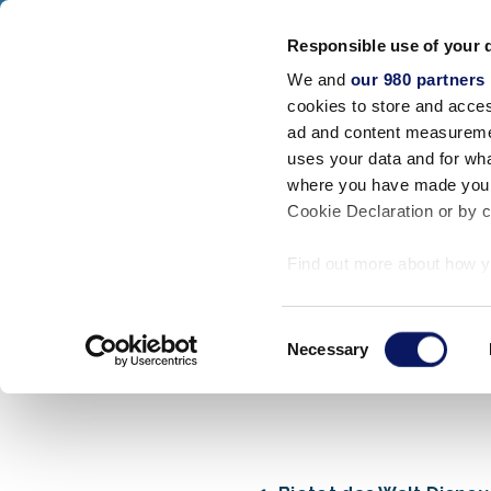
Walt Disney World Swan And Dolphin
Responsible use of your 
SWAN RESORT
DOLPHIN RESORT
SW
We and
our 980 partners
Unterkünfte
cookies to store and acces
SCHLIESSEN SIE
ad and content measureme
uses your data and for wha
Startseite
/
FAQ & Feedback
/
Transport
where you have made your
Cookie Declaration or by cl
Find out more about how y
section
.
Consent
Kommen U
We use cookies to personal
Necessary
Selection
traffic. We also share info
analytics partners who may
they’ve collected from your