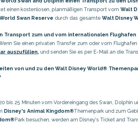
y World Swan and Dolphin einen Transport zu den Dis
tet einen kostenlosen, planmäßigen Transport vom
Walt D
World
Swan Reserve
durch das gesamte
Walt Disney 
nen Transport zum und vom internationalen Flughafen
! Wenn Sie einen privaten Transfer zum oder vom Flughafe
ar auszufüllen
,
und senden Sie es per E-Mail an die Trans
szeiten von und zu den Walt Disney World® Themenpar
?
e 20 bis 25 Minuten vom Vordereingang des Swan, Dolphin
um
Disney's Animal Kingdom®
Themenpark und zum Geb
gdom®
Park besuchen, werden am Disney's Ticket and Tran