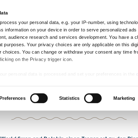
Kli
ANKOMMEN
ABREISE
data
ZIMMER
8
9
AN RESERVE
Aug
Aug
process your personal data, e.g. your IP-number, using technol
Sat
Sun
Besondere
Essen
Aktivitäten
Hochzeiten
s information on your device in order to serve personalized ads
Angebote
nt, audience research and services development. You have a c
t purposes. Your privacy choices are only applicable on this digi
 choices. You can change or withdraw your consent any time fr
icking on the Privacy trigger icon.
our personal data is processed and set your preferences in the
TRANSPORT
nd Gehen Sie, Wie Es Ih
ise content and ads, to provide social media features and to an
Preferences
Statistics
Marketing
rmation about your use of our site with our social media, advertis
 combine it with other information that you’ve provided to them o
 use of their services.