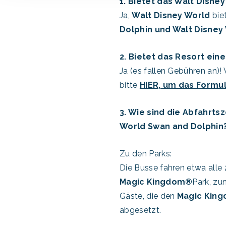
1. Bietet das Walt Disne
Ja,
Walt Disney World
bie
Dolphin und Walt Disney
2. Bietet das Resort ei
Ja (es fallen Gebühren an)
bitte
HIER, um das Formul
3. Wie sind die Abfahrt
World Swan and Dolphin
Zu den Parks:
Die Busse fahren etwa all
Magic Kingdom®
Park, z
Gäste, die den
Magic Kin
abgesetzt.