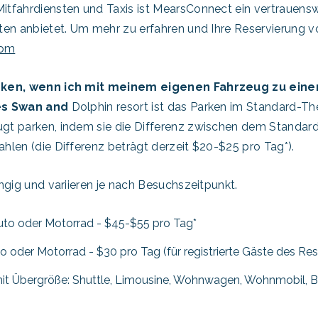
tfahrdiensten und Taxis ist MearsConnect ein vertrauenswür
ten anbietet. Um mehr zu erfahren und Ihre Reservierung
com
arken, wenn ich mit meinem eigenen Fahrzeug zu ei
es Swan and
Dolphin resort ist das Parken im Standard-Th
gt parken, indem sie die Differenz zwischen dem Standar
hlen (die Differenz beträgt derzeit $20-$25 pro Tag*).
ngig und variieren je nach Besuchszeitpunkt.
uto oder Motorrad - $45-$55 pro Tag*
 oder Motorrad - $30 pro Tag (für registrierte Gäste des Reso
mit Übergröße: Shuttle, Limousine, Wohnwagen, Wohnmobil, B