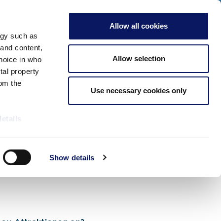
cken Sie hier für unsere Sonderveranstaltungen 2026!
ERWACHSENE
Allow all cookies
Verfügbarkeit Prüfen
ogy such as
Tagungen und
Jetzt
Mehr
 and content,
Veranstaltungen
Buchen
Allow selection
hoice in who
tal property
om the
Use necessary cookies only
details
nen Passt
alyse our
Show details
ing and
r that