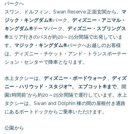
パークへ
スワン、ドルフィン、Swan Reserve 正面玄関から、
マ
ジック・キングダム®
パーク、
ディズニー・アニマル・
キングダム®
テーマパーク、
ディズニー・スプリングス
®
エリア行きのバスが約20～25分間隔で出発していま
す。
マジック・キングダム®
パークへお越しのお客様
は、ディズニー・チケット・アンド・トランスポーテー
ション・センターで降車となります。
水上タクシーは、
ディズニー・ボードウォーク
、
ディズ
ニー・ハリウッド・スタジオ™、
エプコット®まで
、開
園1時間前*から約20～25分間隔で運行しています。水上
タクシーは、Swan and Dolphin 棟の間の屋根付き通路
にあるボートドックからご乗車いただけます。
公園から