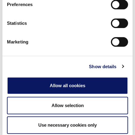
エクスクルーシブ・バン/SUV
時給71ドル
最低3時間
Preferences
and set your preferences in the
details section
.
リムジン
時給111ドル
最低4時間
*すべての価格は概算であり、変更される場合がありま
We use cookies to personalise content and ads, to
Statistics
す。
provide social media features and to analyse our traffic.
We also share information about your use of our site with
要予約。
Marketing
our social media, advertising and analytics partners who
may combine it with other information that you’ve
7.Walt Disney World Swan and Dolphin駐車場は有
provided to them or that they’ve collected from your use
of their services.
料ですか？
Show details
はい、駐車料金は下記の通りです。
Allow all cookies
セルフパーキング
バレーパーキング
料金
(空車状況による）
各出口につき
各出口につき
Allow selection
未登録ゲスト
51.00ドル～61.00
40.00ドル＋税
ドル＋税
1日あたり51.00ド
1日あたり40.00ド
登録ゲスト
ル～61.00ドル＋
Use necessary cookies only
ル＋税
税