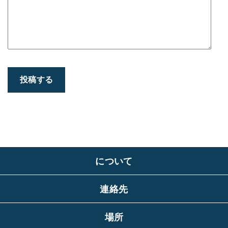
について
連絡先
場所