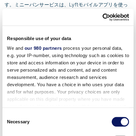
す。ミニーバンサービスは、Lyftモバイルアプリを使っ
てスマートフォンからご予約いただけます。料金は、ピ
ックアップ場所からご希望の目的地までの移動距離によ
って異なります。合計料金が表示され、Lyftアプリで便
利にお支払いいただけます。
Responsible use of your data
We and
our 980 partners
process your personal data,
専用車をご希望の場合は、有料にて
ディズニー・スプリ
e.g. your IP-number, using technology such as cookies to
store and access information on your device in order to
ングス®
・エリアまでの送迎を承ります。料金は下記の
serve personalized ads and content, ad and content
通りです：
measurement, audience research and services
development. You have a choice in who uses your data
片道料金*：
約
and for what purposes. Your privacy choices are only
ミアーズ・セダン
片道19ドル
applicable on this digital property where you have made
8人乗りバン
片道19ドル
your choices. You can change or withdraw your consent
any time from the Cookie Declaration or by clicking on
Consent
the Privacy trigger icon.
Necessary
Selection
時間料金*：
約
最短時間
タウンカー/セダン
時給53ドル
最低3時間
Find out more about how your personal data is processed