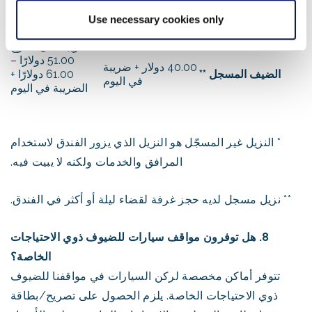
(الأسعار حسب التوافر)
51.00 دولارًا –
Use necessary cookies only
40.00 دولار + ضريبة
ضيف غير مسجل*
61.00 دولارًا +
لكل مخرج
ضريبة لكل مخرج
51.00 دولارًا –
40.00 دولار + ضريبة
الضيف المسجل **
61.00 دولارًا +
في اليوم
الضريبة في اليوم
* النزيل غير المسجّل هو النزيل الذي يزور الفندق لاستخدام
المرافق والخدمات ولكنه لا يبيت فيه.
** نزيل مسجل لديه حجز غرفة لقضاء ليلة أو أكثر في الفندق.
8. هل توفرون مواقف سيارات للضيوف ذوي الاحتياجات
الخاصة؟
تتوفر أماكن مخصصة لركن السيارات في مواقفنا للضيوف
ذوي الاحتياجات الخاصة. يلزم الحصول على تصريح/بطاقة