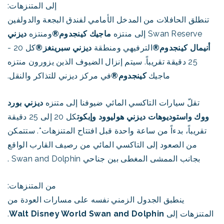
إلى المتنزهات:
تنطلق الحافلات من المدخل الأمامي لفندق البجعة والدولفين
Swan Reserve إلى منتزه
ماجيك كينجدوم®
ومنتزه
ديزني
أنيمال كينجدوم®
الترفيهي ومنطقة
ديزني سبرينغز®
كل 20 -
25 دقيقة تقريباً. سيتم إنزال الضيوف الذين يزورون منتزه
ماجيك
كينجدوم®
في مركز ديزني للتذاكر والنقل.
تقلّ سيارات التاكسي المائي ضيوفنا إلى متنزه
ديزني بورد
ووك
واستوديوهات ديزني هوليوود
وإبكوت
كل 20 إلى 25 دقيقة
تقريباً، بدءاً من ساعة واحدة قبل افتتاح المتنزهات*. ستتمكن
من الصعود إلى التاكسي المائي من رصيف القارب الواقع
بجانب الممشى المغطى بين جناحي Swan and Dolphin .
من المتنزهات:
ينطبق الجدول الزمني نفسه على مسارات العودة من
المتنزهات إلى
Walt Disney World Swan and Dolphin
.