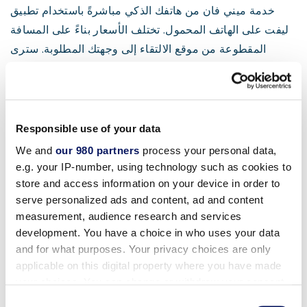
خدمة ميني فان من هاتفك الذكي مباشرةً باستخدام تطبيق
ليفت على الهاتف المحمول. تختلف الأسعار بناءً على المسافة
المقطوعة من موقع الالتقاء إلى وجهتك المطلوبة. سترى
التكلفة الإجمالية وتدفع مقابل الخدمة بسهولة من خلال تطبيق
Lyft.
إذا كنت تفضل أنت ومجموعتك سيارة خاصة، يمكن توفير
Responsible use of your data
وسيلة نقل إلى منطقة
ديزني سبرينغز®
مقابل رسوم. الأسعار
We and
our 980 partners
process your personal data,
مذكورة أدناه*:
e.g. your IP-number, using technology such as cookies to
store and access information on your device in order to
رسوم الاتجاه الواحد*:
تقريبًا
serve personalized ads and content, ad and content
19.00 دولاراً
measurement, audience research and services
ميرز سيدان
للذهاب فقط
development. You have a choice in who uses your data
19.00 دولاراً
فان 8 ركاب
and for what purposes. Your privacy choices are only
للذهاب فقط
applicable on this digital property where you have made
your choices. You can change or withdraw your consent
any time from the Cookie Declaration or by clicking on
Consent