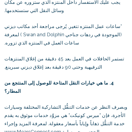
يجب عليك الاستفسار داخل المنتزه الذي ستزوره عن مكان
وسائل النقل التي ستستخدمها.
*ساعات عمل المنتزه تتغير. يُرجى مراجعة أحد مكاتب ديزني
(الموجودة في ردهات جناحي Swan and Dolphin ) لمعرفة
ساعات العمل في المنتزه الذي تزوره.
تستمر الحافلات في العمل بعد 45 دقيقة من إغلاق المنتزهات
الترفيهية وحتى 90 دقيقة بعد إغلاق ديزني سبرينغ.
4. ما هي خيارات النقل المتاحة للوصول إلى المنتجع من
المطار؟
وبصرف النظر عن خدمات التنقُّل التشاركية المختلفة وسيارات
الأجرة، فإن "ميرس كونيكت" هي مزوِّد خدمات موثوق به يقدم
خدمة التنقُّل ذهاباً وإياباً بأسعار معقولة. لمعرفة المزيد وإجراء
الحجز، يرجى زيارة
www.MearsConnect.com