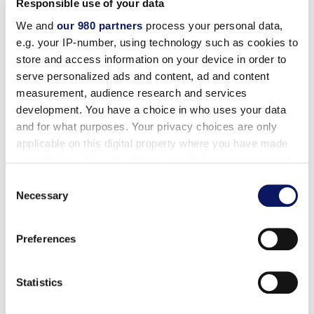
Responsible use of your data
1er août 2026 – Lilo et Stitch (film d'animation)
We and
our 980 partners
process your personal data,
e.g. your IP-number, using technology such as cookies to
2 août 26 – Raiponce
store and access information on your device in order to
serve personalized ads and content, ad and content
3 août 26 – Confessions d'une adolescente
measurement, audience research and services
development. You have a choice in who uses your data
dramatique
and for what purposes. Your privacy choices are only
applicable on this digital property where you have made
4 août 2026 – Zootopia
your choices. You can change or withdraw your consent
any time from the Cookie Declaration or by clicking on
Consent
5 août 1926 – Chip et Dale : Les Rangers du
the Privacy trigger icon.
Necessary
Selection
sauvetage
Find out more about how your personal data is processed
Preferences
6 août 26 – Voitures
and set your preferences in the
details section
.
We use cookies to personalise content and ads, to
7 août 2026 – Big Hero 6
Statistics
provide social media features and to analyse our traffic.
We also share information about your use of our site with