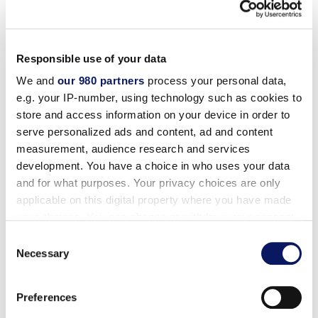
Internet sans fil dans la chambre.
(Valeur $14.99)
Les clients du programme de fidélisation
Responsible use of your data
bénéficient d'une connexion Internet sans fil à haut
We and
our 980 partners
process your personal data,
débit dans leur chambre et d'un accès quotidien
e.g. your IP-number, using technology such as cookies to
aux espaces de relaxation balinais du Mandara Spa
store and access information on your device in order to
(Valeur 20 $)
serve personalized ads and content, ad and content
measurement, audience research and services
Location quotidienne de Swan Paddleboat.
(Valeur
development. You have a choice in who uses your data
25 $)
and for what purposes. Your privacy choices are only
Cours quotidiens de fitness dirigés par un
applicable on this digital property where you have made
your choices. You can change or withdraw your consent
instructeur certifié.
(Valeur 25 $)
any time from the Cookie Declaration or by clicking on
Consent
Films nocturnes et S'mores sur la plage.
(Valeur 20
the Privacy trigger icon.
Necessary
Selection
$)
Find out more about how your personal data is processed
Crédit de jeu Lagoon Games, Lanes & Eats
(valeur
Preferences
and set your preferences in the
details section
.
5 $)