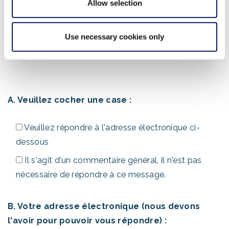
Allow selection
veuillez appeler le 407-934-4000. Les courriels
peuvent parfois être bloqués en raison du filtrage des
Use necessary cookies only
courriels indésirables, et nous souhaitons vous aider
dans les meilleurs délais.
A. Veuillez cocher une case :
Veuillez répondre à l'adresse électronique ci-
dessous
Il s'agit d'un commentaire général, il n'est pas
nécessaire de répondre à ce message.
B. Votre adresse électronique (nous devons
l'avoir pour pouvoir vous répondre) :