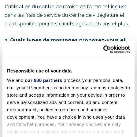
L'utilisation du centre de remise en forme est incluse
dans les frais de service du centre de villégiature et
est disponible pour les clients âgés de 16 ans et plus.
3. Quels types de massages proposez-vous et
comment puis-je prendre rendez-vous pour un
massage ?
Si vous souhaitez faire une réservation
Responsible use of your data
au
Mandara Spa
veuillez appeler le 407-934-4772.
We and
our 980 partners
process your personal data,
e.g. your IP-number, using technology such as cookies to
4. Est-il permis de fumer dans le centre de
store and access information on your device in order to
villégiature ?
serve personalized ads and content, ad and content
Non.
Le Walt Disney World Swan and Dolphin
est
measurement, audience research and services
un centre de villégiature non-fumeur, où il n'est permis
development. You have a choice in who uses your data
and for what purposes. Your privacy choices are only
de fumer que dans les zones extérieures désignées.
applicable on this digital property where you have made