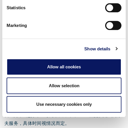
任何人都可以参加，因为除了会踢球之外，只需要具备最
We use cookies to personalise content and ads, to
Statistics
低限度的经验。这是一个呼吸新鲜空气、锻炼身体、与同
provide social media features and to analyse our traffic.
We also share information about your use of our site with
事或爱人共度美好时光的好方法，同时还能享受一些欢乐
Marketing
our social media, advertising and analytics partners who
和友好的竞争！在 18 个球洞中漫步时，佛罗里达州中部最
may combine it with other information that you’ve
美丽的野生动物将与您相伴。火鸡、犰狳、鹿、鹗和鹰都
provided to them or that they’ve collected from your use
将围绕在您的周围，因为我们的高尔夫球场是奥杜邦合作
of their services.
Show details
保护区计划的一部分，该计划努力在经济发展与维护和恢
复野生动物栖息地之间取得健康的平衡，让它们能够在这
Allow all cookies
里生活和繁衍。
如需预订或了解更多详情，请致电
(407) WDW-
Allow selection
GOLF
(939-4653) 或通过以下网址在线预订
https://www.golfwdw.com/footgolf
.欢迎您自带足球或
Use necessary cookies only
租用我们的足球。您可以单人打球，也可以带上您的朋
友/家人一起打球！每周 7 天，下午 1:00 后提供足式高尔
夫服务，具体时间视情况而定。