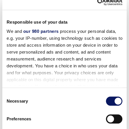
迪斯尼橡树径
FootGolf 高尔夫球场全长 2,438 码，标准
杆 69 杆，有 3 杆洞、4 杆洞和 5 杆洞可供选择，极具挑
Responsible use of your data
战性。无论男女老少，这里都是全家的乐园！
We and
our 980 partners
process your personal data,
e.g. your IP-number, using technology such as cookies to
什么是 Footgolf？
store and access information on your device in order to
serve personalized ads and content, ad and content
measurement, audience research and services
足式高尔夫是一项精密运动，是流行的足球和高尔夫
development. You have a choice in who uses your data
运动的结合，但与高尔夫的关系更为密切。
and for what purposes. Your privacy choices are only
applicable on this digital property where you have made
球员在高尔夫球场设施中，用直径 21 英寸的球杯，在
your choices. You can change or withdraw your consent
缩短长度的球洞中踢 5 号标准足球，并尽可能减少击
any time from the Cookie Declaration or by clicking on
Consent
球次数。
the Privacy trigger icon.
Necessary
Selection
FootGolf 的规则与高尔夫规则非常相似，沙坑、障碍
Find out more about how your personal data is processed
和高尔夫球场的特点有助于提高比赛的挑战性。
Preferences
and set your preferences in the
details section
.