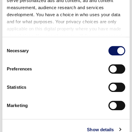
serve personalized ads and content, ad and content
measurement, audience research and services
个人泳池服务器
development. You have a choice in who uses your data
and for what purposes. Your privacy choices are only
高清电视
applicable on this digital property where you have made
迷你冰箱（备有苏打水/瓶装水）
your choices. You can change or withdraw your consent
any time from the Cookie Declaration or by clicking on
Consent
个人保险箱
the Privacy trigger icon.
Necessary
Selection
柠檬浸泡水塔
Find out more about how your personal data is processed
Preferences
时令水果碗
and set your preferences in the
details section
.
沙发
We use cookies to personalise content and ads, to
Statistics
provide social media features and to analyse our traffic.
咖啡桌
We also share information about your use of our site with
Marketing
Lounge
our social media, advertising and analytics partners who
may combine it with other information that you’ve
吊扇
provided to them or that they’ve collected from your use
of their services.
Show details