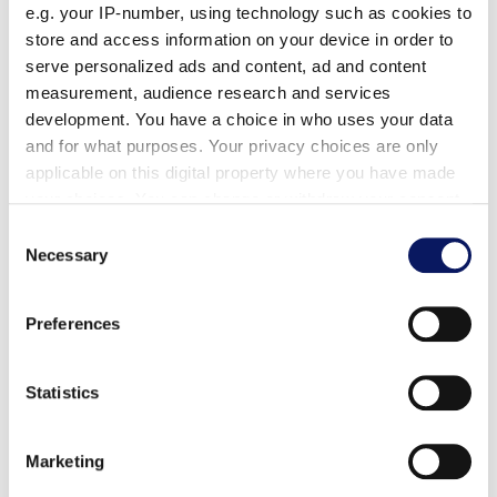
宽幅标牌、横幅和表面图案
e.g. your IP-number, using technology such as cookies to
store and access information on your device in order to
我们对酒店的了解以及品牌推广方面的专业知识将为您的
serve personalized ads and content, ad and content
measurement, audience research and services
会议提供最大的曝光率。让我们的品牌专家向您展示虚拟
development. You have a choice in who uses your data
的模拟样品，让您了解您的会议可能是什么样子，我们的
and for what purposes. Your privacy choices are only
咨询是免费的。
applicable on this digital property where you have made
your choices. You can change or withdraw your consent
办公设备租赁
any time from the Cookie Declaration or by clicking on
Consent
the Privacy trigger icon.
Necessary
Selection
11th Hour 拥有完整的办公设备租赁库存，可满足您的所
Find out more about how your personal data is processed
有需求，包括电脑、笔记本电脑、打印机、数码复印机/
Preferences
and set your preferences in the
details section
.
多功能一体机、碎纸机等。无论你是要在自己的房间里建
立一间办公室还是安装一台打印机，我们都能为你提供帮
We use cookies to personalise content and ads, to
Statistics
助。
provide social media features and to analyse our traffic.
We also share information about your use of our site with
Marketing
our social media, advertising and analytics partners who
24 小时营业
may combine it with other information that you’ve