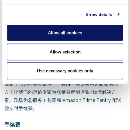
provided to them or that they’ve collected from your use
一句话--生意永不眠。因此，我们也不例外！无论您要打
of their services.
Show details
印 PDF、PowerPoint 演示文稿还是其他文件，11th Hour
都能为您提供 24 小时电脑和打印服务。我们的计算机工
Allow all cookies
作站配备了最流行的软件和字体。所有电脑均可刷卡使
用，并接受所有主要信用卡。
Allow selection
航运解决方案
Use necessary cookies only
有专门的运输需求？需要将大型、奇形怪状的物品打包寄
回家？想为与会者提供一个将所有会议材料运回家的地
方？让我们的运输专家为您量身定制运输/物流解决方
案。现场为您服务！包裹和 Amazon Prime Pantry 配送
需支付手续费。
手续费