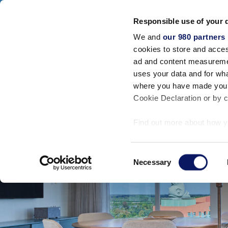
Walt Disney World Swan And Dolphin
Responsible use of your 
SWAN RESORT
DOLPHIN RESORT
SW
We and
our 980 partners
住宿
餐饮
cookies to store and acces
ad and content measureme
uses your data and for wha
where you have made your
Cookie Declaration or by cl
Find out more about how y
section
.
Consent
We use cookies to personal
Necessary
Selection
traffic. We also share info
analytics partners who may
they’ve collected from your