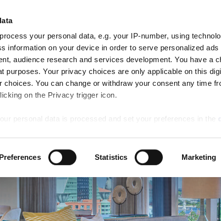
到达
出发
data
客房
7
8
AN RESERVE
Aug
Aug
process your personal data, e.g. your IP-number, using technol
Fri
Sat
活动
特别优惠
婚礼
会议与活动
更多信息
s information on your device in order to serve personalized ads
nt, audience research and services development. You have a c
t purposes. Your privacy choices are only applicable on this digi
 choices. You can change or withdraw your consent any time fr
icking on the Privacy trigger icon.
our personal data is processed and set your preferences in the
ise content and ads, to provide social media features and to an
Preferences
Statistics
Marketing
rmation about your use of our site with our social media, advertis
 combine it with other information that you’ve provided to them o
 use of their services.