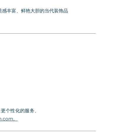
ve - 质感丰富、鲜艳大胆的当代装饰品
，或享受更个性化的服务、
in.com
。