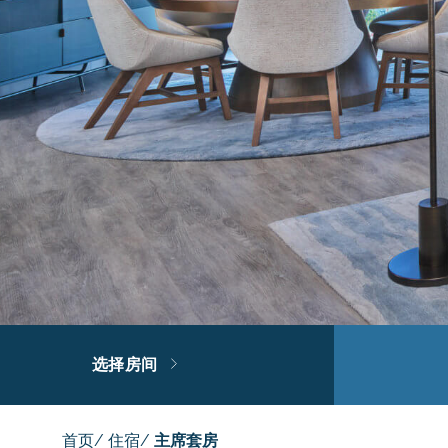
选择房间
首页
/
住宿
/
主席套房