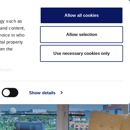
点击此处查看我们2026年特别活动！
成人
Allow all cookies
查询可用性
关闭
ogy such as
立即预订
 and content,
Allow selection
hoice in who
tal property
om the
Use necessary cookies only
details
alyse our
Show details
ing and
r that