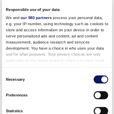
आप हमारे रिसॉर्ट में आने पर अपने साथ ले जाना चुन सकते हैं (बस प्रिंट
Responsible use of your data
करें, काटें और मोड़ें)!
We and
our 980 partners
process your personal data,
अक्सर कॉल किए जाने वाले नंबर
e.g. your IP-number, using technology such as cookies to
store and access information on your device in order to
डॉल्फिन ऑपरेटर: 407-934-4000
serve personalized ads and content, ad and content
स्वान ऑपरेटर: 407-934-3000
measurement, audience research and services
Swan Reserve ऑपरेटर: 407-842-4900
development. You have a choice in who uses your data
टैक्सी, टाउन कार या लिमो: 407-934-4025
and for what purposes. Your privacy choices are only
National किराये की कार: 1-800-CAR-RENT
applicable on this digital property where you have made
भोजन आरक्षण: 407-934-1609
your choices. You can change or withdraw your consent
any time from the Cookie Declaration or by clicking on
कैंप डॉल्फिन: 407-934-4241
Consent
the Privacy trigger icon.
Necessary
Selection
Mandara Spa : 407-934-4772
Find out more about how your personal data is processed
अक्सर कॉल किए जाने वाले नंबर
Preferences
and set your preferences in the
details section
.
डिज़्नी अतिथि सेवाएँ: 407-934-4870
डॉल्फिन कंसीयज: 407-934-4025
We use cookies to personalise content and ads, to
Statistics