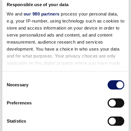
होम
/
अधिक
/
गारंटीशुदा शीघ्र चेक-इन
Responsible use of your data
We and
our 980 partners
process your personal data,
e.g. your IP-number, using technology such as cookies to
store and access information on your device in order to
शीघ्र चेक-इन की गारंटी
serve personalized ads and content, ad and content
measurement, audience research and services
अपना समय अधिकतम करें!
development. You have a choice in who uses your data
and for what purposes. Your privacy choices are only
applicable on this digital property where you have made
your choices. You can change or withdraw your consent
गारंटीड अर्ली चेक-इन के साथ परम सुविधा का अनुभव करें और अपनी बुकिंग
any time from the Cookie Declaration or by clicking on
Consent
को बेहतर बनाएँ। अगर आप एक शुरुआती यात्री हैं और रिसॉर्ट में बसने के
the Privacy trigger icon.
Necessary
लिए उत्सुक हैं या स्थानीय आकर्षणों को देखने में अपना अधिकतम समय
Selection
बिताना चाहते हैं, तो हमारी सहज
गारंटीड अर्ली चेक-इन सुविधा
आपके तनाव-
मुक्त आगमन और आपके कमरे तक जल्दी पहुँच सुनिश्चित करती है।
Find out more about how your personal data is processed
Preferences
and set your preferences in the
details section
.
We use cookies to personalise content and ads, to
Statistics
provide social media features and to analyse our traffic.
केवल मानक अतिथि कक्षों के लिए उपलब्ध।