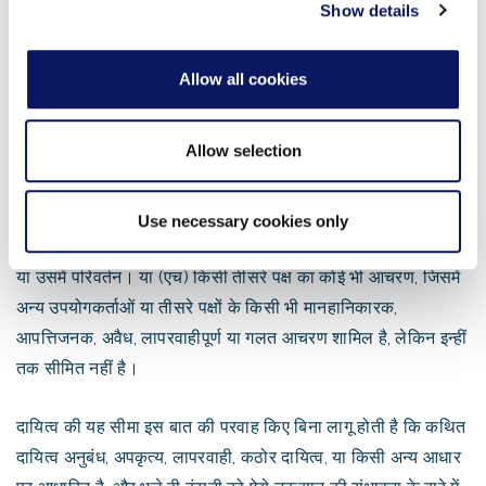
विशेष, परिणामी, या अनुकरणीय हो, जो इससे उत्पन्न होती है या इसके
of their services.
Show details
संबंध में है: (ए) साइट या ये नियम और शर्तें; (बी) साइट का आपका उपयोग
या साइट का उपयोग करने में आपकी असमर्थता; (C) साइट से या उसके
Allow all cookies
माध्यम से प्राप्त कोई भी सामग्री, सामग्री या जानकारी; (D) साइट के
माध्यम से किए गए या साइट द्वारा सुगम बनाए गए कोई भी लेनदेन; (E)
Allow selection
कंपनी के उचित नियंत्रण से परे प्रदर्शन में कोई भी देरी या विफलता; (F)
कोई भी वायरस, ट्रोजन हॉर्स, वर्म्स, या अन्य अक्षम करने वाले उपकरण या
हानिकारक घटक जो आपके कंप्यूटर उपकरण या अन्य संपत्ति को प्रभावित
Use necessary cookies only
कर सकते हैं; (G) आपके प्रसारण या डेटा तक कोई भी अनधिकृत पहुंच
या उसमें परिवर्तन। या (एच) किसी तीसरे पक्ष का कोई भी आचरण, जिसमें
अन्य उपयोगकर्ताओं या तीसरे पक्षों के किसी भी मानहानिकारक,
आपत्तिजनक, अवैध, लापरवाहीपूर्ण या गलत आचरण शामिल है, लेकिन इन्हीं
तक सीमित नहीं है।
दायित्व की यह सीमा इस बात की परवाह किए बिना लागू होती है कि कथित
दायित्व अनुबंध, अपकृत्य, लापरवाही, कठोर दायित्व, या किसी अन्य आधार