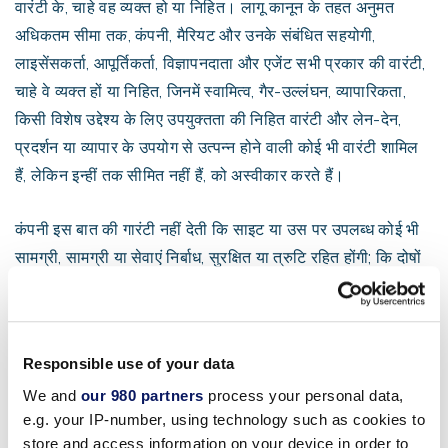
वारंटी के, चाहे वह व्यक्त हो या निहित। लागू कानून के तहत अनुमत
अधिकतम सीमा तक, कंपनी, मैरियट और उनके संबंधित सहयोगी,
लाइसेंसकर्ता, आपूर्तिकर्ता, विज्ञापनदाता और एजेंट सभी प्रकार की वारंटी,
चाहे वे व्यक्त हों या निहित, जिनमें स्वामित्व, गैर-उल्लंघन, व्यापारिकता,
किसी विशेष उद्देश्य के लिए उपयुक्तता की निहित वारंटी और लेन-देन,
प्रदर्शन या व्यापार के उपयोग से उत्पन्न होने वाली कोई भी वारंटी शामिल
हैं, लेकिन इन्हीं तक सीमित नहीं हैं, को अस्वीकार करते हैं।
कंपनी इस बात की गारंटी नहीं देती कि साइट या उस पर उपलब्ध कोई भी
सामग्री, सामग्री या सेवाएं निर्बाध, सुरक्षित या त्रुटि रहित होंगी; कि दोषों
को ठीक किया जाएगा; कि साइट या साइट को उपलब्ध कराने वाले सर्वर
वायरस या अन्य हानिकारक घटकों से मुक्त हैं; या कि साइट या उस पर
उपलब्ध कोई भी सामग्री, सामग्री या सेवाएं आपकी आवश्यकताओं या
Responsible use of your data
अपेक्षाओं को पूरा करेंगी।
We and
our 980 partners
process your personal data,
e.g. your IP-number, using technology such as cookies to
इस वेबसाइट पर मौजूद संदेश, प्रस्ताव और सामग्री केवल सूचनात्मक
store and access information on your device in order to