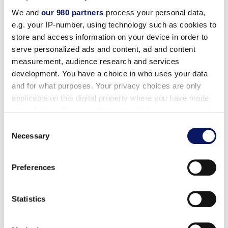
当リゾートはお客様の "我が家 "であり、お客様の快適さ
We and
our 980 partners
process your personal data,
と楽しさを最優先に考えております。ディズニーリゾー
e.g. your IP-number, using technology such as cookies to
store and access information on your device in order to
トでのご滞在をご心配なくお過ごしいただけるよう、以
serve personalized ads and content, ad and content
下の便利なサービスをご用意しております：
measurement, audience research and services
development. You have a choice in who uses your data
and for what purposes. Your privacy choices are only
applicable on this digital property where you have made
your choices. You can change or withdraw your consent
any time from the Cookie Declaration or by clicking on
Consent
2つのディズニー・プランニング・センター
the Privacy trigger icon.
Necessary
Selection
専門店
Find out more about how your personal data is processed
Preferences
and set your preferences in the
details section
.
コインランドリー
Mandara spa - アジア風の隠れ家で、エキゾチック
We use cookies to personalise content and ads, to
Statistics
なスパサービスやフルサービスのヘアサロン、ネイ
provide social media features and to analyse our traffic.
We also share information about your use of our site with
ルサロンを提供しています。