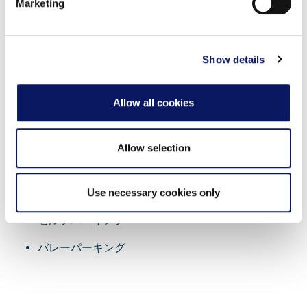
Marketing
our social media, advertising and analytics partners who
Walt Disney world 全テーマパーク、アトラクショ
may combine it with other information that you’ve
ン、ディズニー・リゾートへの無料定期送迎サービ
provided to them or that they’ve collected from your use
of their services.
ス
Show details
ATM機4台（ドルフィン内に2台、スワン内に2台）
Allow all cookies
2つのビジネスセンター
コンシェルジュ・サービス
Allow selection
24時間ベル・スタンド
航空会社の搭乗券キオスク2台
Use necessary cookies only
セルフパーキング
バレーパーキング