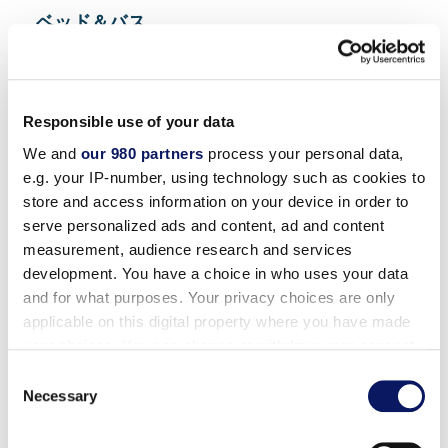
ベッド＆バス
ピロートップ・マットレス
ヘアードライヤー
Responsible use of your data
寝椅子あり
We and
our 980 partners
process your personal data,
e.g. your IP-number, using technology such as cookies to
store and access information on your device in order to
部屋の特徴
serve personalized ads and content, ad and content
measurement, audience research and services
全室禁煙
development. You have a choice in who uses your data
安全
and for what purposes. Your privacy choices are only
アイロン／アイロン台
applicable on this digital property where you have made
your choices. You can change or withdraw your consent
コーヒーメーカー
any time from the Cookie Declaration or by clicking on
Consent
室内ミニ冷蔵庫
the Privacy trigger icon.
Necessary
Selection
デュアルUSB充電ステーション付きクロックラジ
オ
Find out more about how your personal data is processed