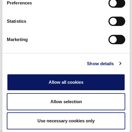
Preferences
個別空調
and set your preferences in the
details section
.
ソファと椅子2脚を備えたゲストルームのシッテ
We use cookies to personalise content and ads, to
ィングエリア
Statistics
provide social media features and to analyse our traffic.
Swan Reserve - 6人用会議テーブル
We also share information about your use of our site with
Marketing
our social media, advertising and analytics partners who
may combine it with other information that you’ve
エンターテイメント
provided to them or that they’ve collected from your use
of their services.
Show details
高速インターネットアクセス
Hulu、Netflix、YouTube、HBO、Showtime、
Pandora
Allow all cookies
Swan Reserve - 75インチ薄型テレビ
Allow selection
Use necessary cookies only