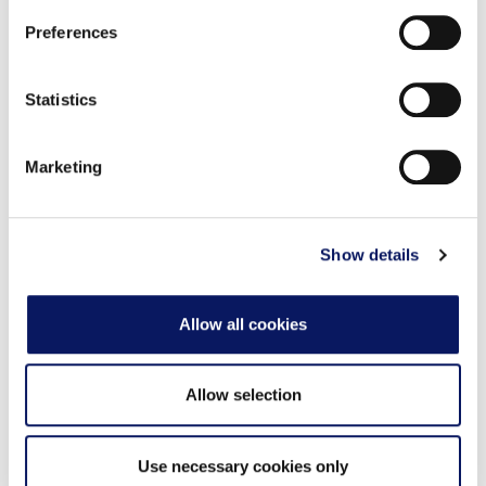
ドル相当）
Find out more about how your personal data is processed
Preferences
and set your preferences in the
details section
.
付加価値：
We use cookies to personalise content and ads, to
Statistics
provide social media features and to analyse our traffic.
ご宿泊中、$230以上のスパサービスを$30割引。ヘ
We also share information about your use of our site with
ア＆ネイルサービスは除く。
Marketing
our social media, advertising and analytics partners who
* 対象となるご滞在1回につき、1回限り。
may combine it with other information that you’ve
provided to them or that they’ve collected from your use
8.同じ部屋に大人を追加した場合の料金はどうなります
of their services.
Show details
か？
Walt Disney World ・ドルフィンでは、3人目、4人目、
Allow all cookies
5人目の大人1名につき1泊$35と税金が加算されます。
Walt Disney World ・Walt Disney World ・スワンおよ
Allow selection
びWalt Disney World Swan Reserve、3人目および4人
目の大人1名につき1泊$35の追加料金および税金がかか
ります。
Use necessary cookies only