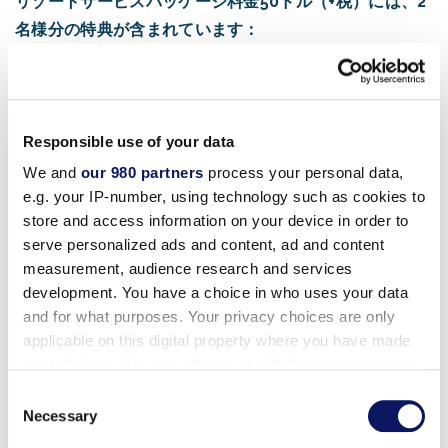
リゾートサービスパッケージ料金50ドル（+税）には、2
名様分の特典が含まれています：
客室内でのワイヤレスインターネット
(14.99ドル）
ロイヤリティ・プログラムにご登録のお客様は、高
Responsible use of your data
速ワイヤレス・インターネットとMandara Spaバリ
We and
our 980 partners
process your personal data,
式リラクゼーション・エリアのご利用を毎日ご利用
e.g. your IP-number, using technology such as cookies to
いただけます。
(20ドル相当）
store and access information on your device in order to
serve personalized ads and content, ad and content
スワン・パドルボートのレンタル（毎日
(25ドル相
measurement, audience research and services
当）
development. You have a choice in who uses your data
認定インストラクターによるフィットネスクラス
and for what purposes. Your privacy choices are only
applicable on this digital property where you have made
（毎日
(25ドル相当）
your choices. You can change or withdraw your consent
毎晩の映画とビーチでのスモア。
(20ドル相当）
any time from the Cookie Declaration or by clicking on
Consent
the Privacy trigger icon.
Necessary
Selection
Lagoon Games, Lanes & Eats ゲームクレジット
（5