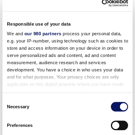
магазин с товарами с курорта Walt Disney World
Resort, а также мелочами. Расположен в отеле
Swan.
Responsible use of your data
We and
our 980 partners
process your personal data,
Магазин подарков Disney
- развлекательный
e.g. your IP-number, using technology such as cookies to
магазин Disney с товарами с курорта Walt Disney
store and access information on your device in order to
World Resort, а также мелочами. Находится в
serve personalized ads and content, ad and content
Дельфине.
measurement, audience research and services
development. You have a choice in who uses your data
and for what purposes. Your privacy choices are only
Resort Essentials
- современный бутик,
applicable on this digital property where you have made
предлагающий курортную одежду, купальники,
your choices. You can change or withdraw your consent
аксессуары, сувениры и уникальные подарки от
any time from the Cookie Declaration or by clicking on
Consent
таких брендов, как OluKai, Bugatchi, Vera Bradley и
the Privacy trigger icon.
Necessary
Selection
многих других. Расположен в лобби отеля Walt
Disney World Dolphin.
Find out more about how your personal data is processed
Preferences
and set your preferences in the
details section
.