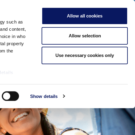
ать о наших специальных мероприятиях в 2026 году!
ВЗРОСЛЫЕ
Allow all cookies
Проверить Наличие
ogy such as
 and content,
Встречи и
Забронировать
бы
Подробнее
Allow selection
hoice in who
мероприятия
Сейчас
tal property
om the
Use necessary cookies only
details
alyse our
Show details
ing and
r that