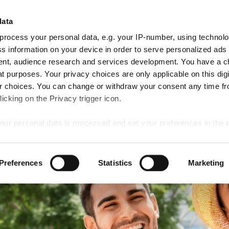
Нажмите здесь, чтобы узн
ПРИБЫТЬ
ОТЪЕЗД
data
НОМЕРА
8
9
AN RESERVE
Aug
Aug
process your personal data, e.g. your IP-number, using technol
Sat
Sun
s information on your device in order to serve personalized ads
Специальные
Столовая
Деятельность
Свадь
nt, audience research and services development. You have a c
предложения
t purposes. Your privacy choices are only applicable on this digi
 choices. You can change or withdraw your consent any time fr
icking on the Privacy trigger icon.
our personal data is processed and set your preferences in the
ise content and ads, to provide social media features and to an
Preferences
Statistics
Marketing
rmation about your use of our site with our social media, advertis
 combine it with other information that you’ve provided to them o
 use of their services.