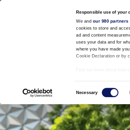
Walt Disney World Swan And Dolphin
Responsible use of your 
SWAN RESORT
DOLPHIN RESORT
SW
We and
our 980 partners
cookies to store and acces
ЗАКРЫТЬ
Размещение
ad and content measureme
uses your data and for wha
where you have made your
Cookie Declaration or by cl
Find out more about how y
section
.
Consent
We use cookies to personal
Necessary
Selection
traffic. We also share info
analytics partners who may
they’ve collected from your