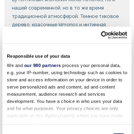
нашей современной, но в то же время
традиционной атмосферой. Темное тиковое
дерево, красочные kimonos и интимная
атмосфера - вот отличительные черты
Kimonos. Мы приглашаем на групповые
мероприятия до 100 гостей. Гости также
Responsible use of your data
могут насладиться караоке с любимыми
We and
our 980 partners
process your personal data,
хитами в поздний вечерний час. Мы
e.g. your IP-number, using technology such as cookies to
предлагаем индивидуальное меню, чтобы
store and access information on your device in order to
удовлетворить потребности вашей группы.
serve personalized ads and content, ad and content
measurement, audience research and services
Признан "Лучшим рестораном суши" -
development. You have a choice in who uses your data
журнал Orlando Magazine
and for what purposes. Your privacy choices are only
Лучший бар в отеле -
Best of Citysearch
-
applicable on this digital property where you have made
2004
your choices. You can change or withdraw your consent
Сертификат качества -
Tripadvisor
any time from the Cookie Declaration or by clicking on
Consent