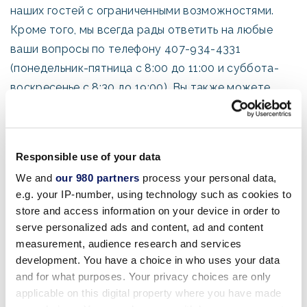
наших гостей с ограниченными возможностями.
Кроме того, мы всегда рады ответить на любые
ваши вопросы по телефону 407-934-4331
(понедельник-пятница с 8:00 до 11:00 и суббота-
воскресенье с 8:30 до 19:00). Вы также можете
оставить сообщение, и мы вам перезвоним. Или,
если вы предпочитаете написать нам, пожалуйста,
свяжитесь с нами по адресу
Responsible use of your data
ADA@swandolphin.com
.
Несмотря на наши усилия,
We and
our 980 partners
process your personal data,
если вы все же обнаружите проблему
e.g. your IP-number, using technology such as cookies to
доступности на любой странице нашего сайта,
store and access information on your device in order to
пожалуйста, напишите нам по адресу
serve personalized ads and content, ad and content
ADA@swandolphin.com
, так как мы хотим
measurement, audience research and services
оперативно устранять проблемы.
development. You have a choice in who uses your data
and for what purposes. Your privacy choices are only
applicable on this digital property where you have made