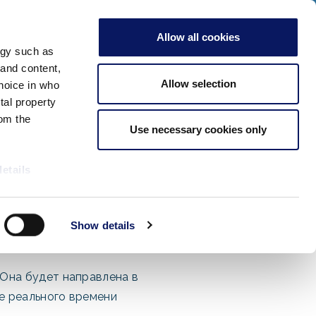
ать о наших специальных мероприятиях в 2026 году!
ВЗРОСЛЫЕ
Allow all cookies
Проверить Наличие
ogy such as
 and content,
Встречи и
Забронировать
бы
Подробнее
Allow selection
hoice in who
мероприятия
Сейчас
tal property
om the
Use necessary cookies only
details
alyse our
Show details
ing and
r that
 Она будет направлена в
е реального времени