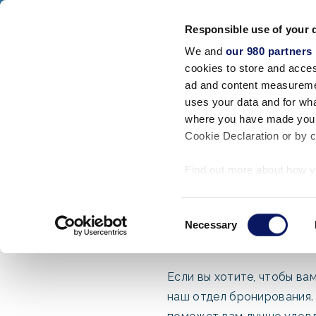
Walt Disney World Swan And Dolphin
Responsible use of your 
SWAN RESORT
DOLPHIN RESORT
SW
We and
our 980 partners
cookies to store and acces
ЗАКРЫТЬ
Размещение
ad and content measureme
uses your data and for wha
Дом
/
Вопросы и ответы
/
Запрос брошюры
where you have made your
Cookie Declaration or by cl
Find out more about how y
section
.
Consent
We use cookies to personal
Necessary
Selection
traffic. We also share info
analytics partners who may
they’ve collected from your
Если вы хотите, чтобы ва
наш отдел бронирования. 