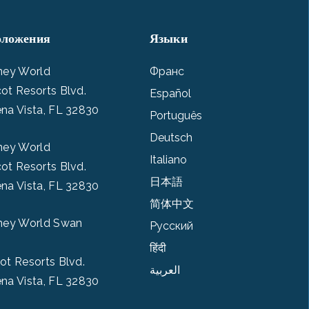
оложения
Языки
ney World
Франс
ot Resorts Blvd.
Español
na Vista, FL 32830
Português
Deutsch
ney World
Italiano
ot Resorts Blvd.
日本語
na Vista, FL 32830
简体中文
ney World Swan
Pусский
हिंदी
ot Resorts Blvd.
العربية
na Vista, FL 32830