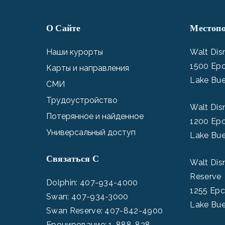
О Сайте
Местоп
Наши курорты
Walt Dis
1500 Epc
Карты и направления
Lake Bue
СМИ
Трудоустройство
Walt Dis
Потерянное и найденное
1200 Epc
Универсальный доступ
Lake Bue
Связаться С
Walt Dis
Reserve
Dolphin:
407-934-4000
1255 Epc
Swan:
407-934-3000
Lake Bue
Swan Reserve:
407-842-4900
Бронирование:
1-888-828-