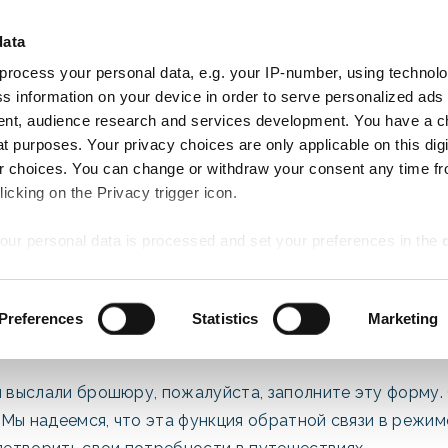
Нажмите здесь, чтобы узн
ПРИБЫТЬ
ОТЪЕЗД
data
НОМЕРА
7
8
AN RESERVE
Aug
Aug
process your personal data, e.g. your IP-number, using technol
Fri
Sat
s information on your device in order to serve personalized ads
Специальные
Столовая
Деятельность
Свадь
nt, audience research and services development. You have a c
предложения
t purposes. Your privacy choices are only applicable on this digi
 choices. You can change or withdraw your consent any time fr
icking on the Privacy trigger icon.
our personal data is processed and set your preferences in the
Запрос Брошюры
ise content and ads, to provide social media features and to an
Preferences
Statistics
Marketing
rmation about your use of our site with our social media, advertis
 combine it with other information that you’ve provided to them o
 use of their services.
м выслали брошюру, пожалуйста, заполните эту форму.
Мы надеемся, что эта функция обратной связи в режим