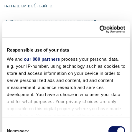
на нашем веб-сайте.
4. Сколько человек в вашей группе?
Взрослые:
Responsible use of your data
Дети:
We and
our 980 partners
process your personal data,
e.g. your IP-number, using technology such as cookies to
store and access information on your device in order to
serve personalized ads and content, ad and content
5. Ваш адрес электронной почты (он должен
measurement, audience research and services
быть у нас, чтобы связаться с вами по
development. You have a choice in who uses your data
электронной почте)?
and for what purposes. Your privacy choices are only
applicable on this digital property where you have made
your choices. You can change or withdraw your consent
Вся предоставленная информация является
any time from the Cookie Declaration or by clicking on
конфиденциальной
Consent
the Privacy trigger icon.
Necessary
Selection