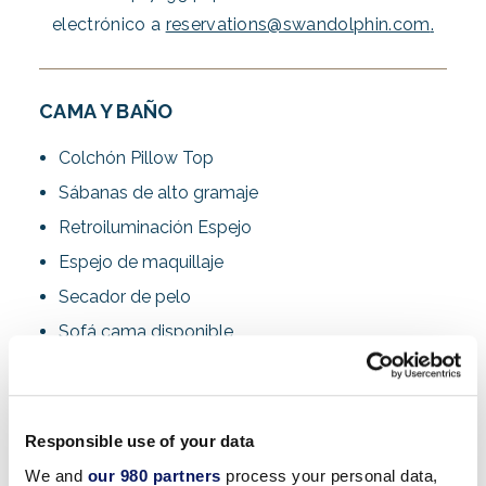
electrónico a
reservations@swandolphin.com
.
CAMA Y BAÑO
Colchón Pillow Top
Sábanas de alto gramaje
Retroiluminación Espejo
Espejo de maquillaje
Secador de pelo
Sofá cama disponible
Swan – Lavabo doble (en la mayoría de las
habitaciones)
Responsible use of your data
CARACTERÍSTICAS DE LA HABITACIÓN
We and
our 980 partners
process your personal data,