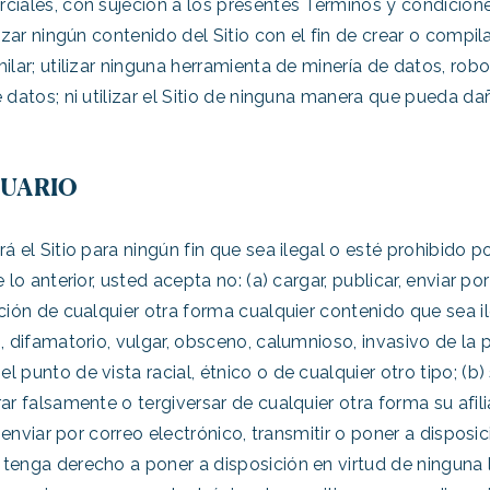
ciales, con sujeción a los presentes Términos y condiciones
lizar ningún contenido del Sitio con el fin de crear o compi
ilar; utilizar ninguna herramienta de minería de datos, rob
 datos; ni utilizar el Sitio de ninguna manera que pueda daña
SUARIO
á el Sitio para ningún fin que sea ilegal o esté prohibido 
 lo anterior, usted acepta no: (a) cargar, publicar, enviar po
ición de cualquier otra forma cualquier contenido que sea i
o, difamatorio, vulgar, obsceno, calumnioso, invasivo de la 
 punto de vista racial, étnico o de cualquier otro tipo; (b)
rar falsamente o tergiversar de cualquier otra forma su afi
r, enviar por correo electrónico, transmitir o poner a dispos
tenga derecho a poner a disposición en virtud de ninguna l