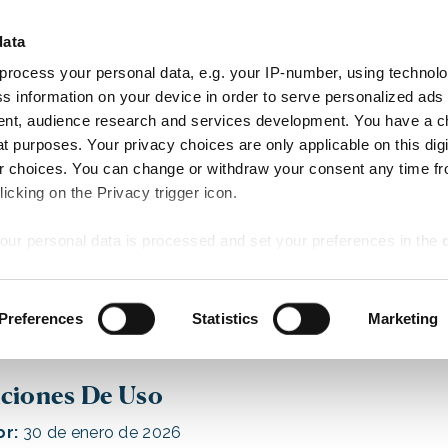
¡Haga cli
LLEGADA
SALIDA
data
HABITACIONE
8
9
AN RESERVE
Aug
Aug
process your personal data, e.g. your IP-number, using technol
Sat
Sun
Comedor
Actividades
Ofertas especiales
Bodas
s information on your device in order to serve personalized ads
nt, audience research and services development. You have a c
t purposes. Your privacy choices are only applicable on this digi
 choices. You can change or withdraw your consent any time fr
icking on the Privacy trigger icon.
our personal data is processed and set your preferences in the
Condiciones De Uso
ise content and ads, to provide social media features and to an
Preferences
Statistics
Marketing
rmation about your use of our site with our social media, advertis
 combine it with other information that you’ve provided to them o
 use of their services.
ciones De Uso
or:
30 de enero de 2026