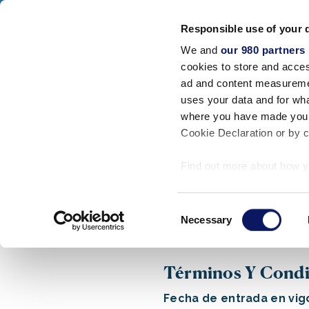
Walt Disney World Swan And Dolphin
Responsible use of your 
SWAN RESORT
DOLPHIN RESORT
SW
We and
our 980 partners
Alojamientos
cookies to store and acces
CERRAR
ad and content measureme
uses your data and for wha
Inicio
/
Condiciones generales
where you have made your
Cookie Declaration or by cl
Find out more about how y
section
.
Consent
We use cookies to personal
Necessary
Selection
traffic. We also share info
analytics partners who may
they’ve collected from your
Términos Y Condi
Fecha de entrada en vig