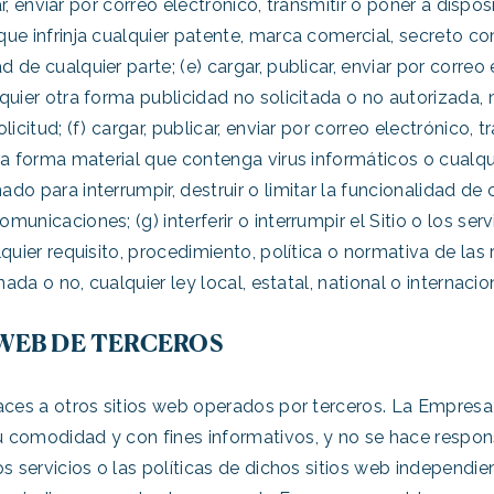
car, enviar por correo electrónico, transmitir o poner a dispo
ue infrinja cualquier patente, marca comercial, secreto co
de cualquier parte; (e) cargar, publicar, enviar por correo e
quier otra forma publicidad no solicitada o no autorizada
icitud; (f) cargar, publicar, enviar por correo electrónico, t
ra forma material que contenga virus informáticos o cualqu
do para interrumpir, destruir o limitar la funcionalidad de 
municaciones; (g) interferir o interrumpir el Sitio o los se
quier requisito, procedimiento, política o normativa de las 
nada o no, cualquier ley local, estatal, national o internacio
 WEB DE TERCEROS
laces a otros sitios web operados por terceros. La Empres
 comodidad y con fines informativos, y no se hace respons
s servicios o las políticas de dichos sitios web independie