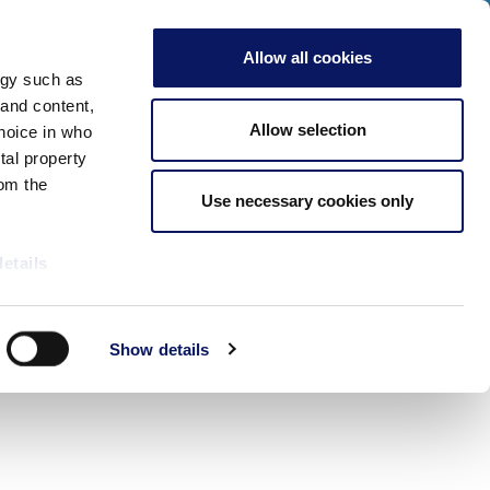
c aquí para ver nuestros eventos especiales de 2026!
S
ADULTOS
Allow all cookies
Comprobar Disponibilidad
ogy such as
Reserve
Reuniones y eventos
Más
 and content,
Ahora
Allow selection
hoice in who
tal property
om the
Use necessary cookies only
details
alyse our
Show details
ing and
r that