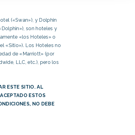
otel («Swan»), y Dolphin
Dolphin»), son hoteles y
vamente «los Hoteles» o
l «Sitio»). Los Hoteles no
edad de «Marriott» (por
dwide, LLC, etc.), pero los
R ESTE SITIO. AL
Y ACEPTADO ESTOS
ONDICIONES, NO DEBE