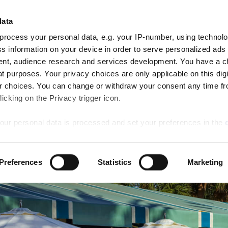
¡Haga cli
LLEGADA
SALIDA
data
HABITACIONE
9
10
AN RESERVE
Aug
Aug
process your personal data, e.g. your IP-number, using technol
Sun
Mon
Comedor
Actividades
Ofertas especiales
Bodas
s information on your device in order to serve personalized ads
nt, audience research and services development. You have a c
t purposes. Your privacy choices are only applicable on this digi
 choices. You can change or withdraw your consent any time fr
icking on the Privacy trigger icon.
our personal data is processed and set your preferences in the
ise content and ads, to provide social media features and to an
Preferences
Statistics
Marketing
rmation about your use of our site with our social media, advertis
 combine it with other information that you’ve provided to them o
 use of their services.