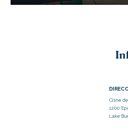
In
DIREC
Cisne de
1200 Epc
Lake Bue