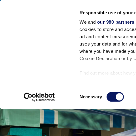
Walt Disney World Swan And Dolphin
Responsible use of your 
SWAN RESORT
DOLPHIN RESORT
SW
We and
our 980 partners
Alojamientos
cookies to store and acces
CERRAR
ad and content measureme
uses your data and for wha
where you have made your
Cookie Declaration or by cl
Find out more about how y
section
.
Consent
We use cookies to personal
Necessary
Selection
traffic. We also share info
analytics partners who may
they’ve collected from your