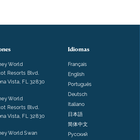
ones
Idiomas
ney World
Français
ot Resorts Blvd.
English
na Vista, FL 32830
Português
Deutsch
ney World
Italiano
ot Resorts Blvd.
日本語
na Vista, FL 32830
简体中文
ney World Swan
Pусский