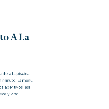
to A La
unto a la piscina
un minuto. El menú
 aperitivos, así
za y vino.