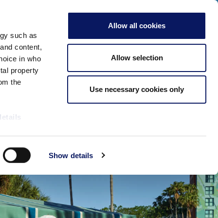
c aquí para ver nuestros eventos especiales de 2026!
S
ADULTOS
Allow all cookies
Comprobar Disponibilidad
ogy such as
Reserve
Reuniones y eventos
Más
 and content,
Ahora
Allow selection
hoice in who
tal property
om the
Use necessary cookies only
details
alyse our
Show details
ing and
r that