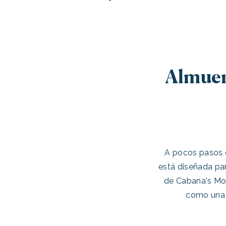
Almuer
A pocos pasos de
está diseñada par
de Cabana's Mob
como una 