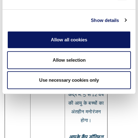
may combine it with other information that you’ve
आनंद ले सकते हैं,
provided to them or that they’ve collected from your use
जबकि वे हमारी नाचती
of their services.
Show details
हुई HUE लाइट्स का
आनंद लेंगे, सीखेंगे, रंग
Allow all cookies
भरेंगे, शिल्प करेंगे, खेल
खेलेंगे, कुछ नए दोस्त
बनाएंगे, और निश्चित
Allow selection
रूप से, कुछ यादें भी
बनाएंगे! इस निगरानी
कैंप डॉल्फिन
शाम 6:00 बजे से
Use necessary cookies only
देर शाम
रात 8:00 बजे तक
वाले बाल गतिविधि
केंद्र में: 5 से 12 वर्ष
की आयु के बच्चों का
अंतहीन मनोरंजन
होगा।
आपके कैंप डॉल्फिन