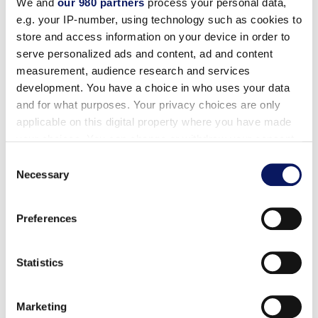
We and
our 980 partners
process your personal data,
आरक्षण आवश्यक है।
e.g. your IP-number, using technology such as cookies to
store and access information on your device in order to
$60
serve personalized ads and content, ad and content
measurement, audience research and services
development. You have a choice in who uses your data
and for what purposes. Your privacy choices are only
क्या आपको अपनी
applicable on this digital property where you have made
छुट्टियों से कुछ समय
your choices. You can change or withdraw your consent
any time from the Cookie Declaration or by clicking on
की छुट्टी चाहिए? कुछ
Consent
the Privacy trigger icon.
Necessary
"अपने लिए", "शांत
Selection
समय" या "हमारे लिए"
Find out more about how your personal data is processed
समय की तलाश में हैं?
Preferences
and set your preferences in the
details section
.
कैंप डॉल्फिन में हम
आपके बच्चों का
We use cookies to personalise content and ads, to
Statistics
provide social media features and to analyse our traffic.
मनोरंजन करेंगे, जबकि
We also share information about your use of our site with
आप एक शांत, केवल
Marketing
our social media, advertising and analytics partners who
वयस्कों वाली शाम का