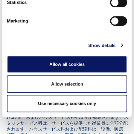
We use cookies to personalise content and ads, to
Statistics
provide social media features and to analyse our traffic.
で入手可能。
We also share information about your use of our site with
Marketing
our social media, advertising and analytics partners who
may combine it with other information that you’ve
provided to them or that they’ve collected from your use
of their services.
Show details
Allow all cookies
メニュー
Allow selection
Use necessary cookies only
運営費用：お会計には、配達料6ドル、スタッフサービス料
17.25％、およびハウスサービス料4.75％が加算されます。ス
タッフサービス料は、サービスを提供した従業員に全額分配
されます。ハウスサービス料および配達料は、設備、暖房、