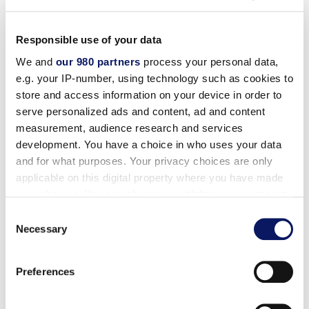
Responsible use of your data
We and
our 980 partners
process your personal data,
e.g. your IP-number, using technology such as cookies to
store and access information on your device in order to
serve personalized ads and content, ad and content
measurement, audience research and services
営業時間：
development. You have a choice in who uses your data
and for what purposes. Your privacy choices are only
日～木： 午後5時～午前0時
applicable on this digital property where you have made
your choices. You can change or withdraw your consent
金～土： 午後5:00～午前2:00
any time from the Cookie Declaration or by clicking on
Consent
the Privacy trigger icon.
Necessary
Selection
Find out more about how your personal data is processed
今すぐご注文ください！
Preferences
and set your preferences in the
details section
.