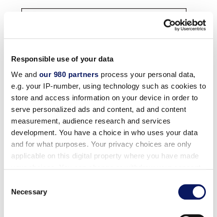
Responsible use of your data
We and
our 980 partners
process your personal data,
e.g. your IP-number, using technology such as cookies to
store and access information on your device in order to
serve personalized ads and content, ad and content
measurement, audience research and services
development. You have a choice in who uses your data
and for what purposes. Your privacy choices are only
applicable on this digital property where you have made
your choices. You can change or withdraw your consent
any time from the Cookie Declaration or by clicking on
Consent
the Privacy trigger icon.
Necessary
Selection
Find out more about how your personal data is processed