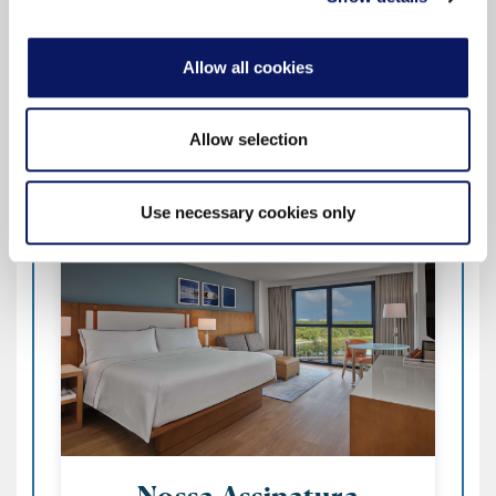
Allow all cookies
Mais Informações
Allow selection
Use necessary cookies only
Nossa Assinatura