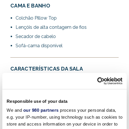
CAMA E BANHO
Colchão Pillow Top
Lençóis de alta contagem de fios
Secador de cabelo
Sofá-cama disponível
CARACTERÍSTICAS DA SALA
Todos os quartos são para não fumantes
Seguro
Ferro / tábua de passar roupa
Responsible use of your data
Cafeteiras de serviço único
We and
our 980 partners
process your personal data,
e.g. your IP-number, using technology such as cookies to
Frigobares no quarto
store and access information on your device in order to
Rádio-relógio com duas estações de