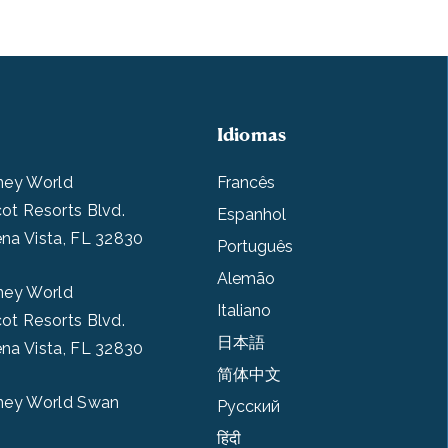
Idiomas
ney World
Francês
ot Resorts Blvd.
Espanhol
na Vista, FL 32830
Português
Alemão
ney World
Italiano
ot Resorts Blvd.
日本語
na Vista, FL 32830
简体中文
ney World Swan
Pусский
हिंदी