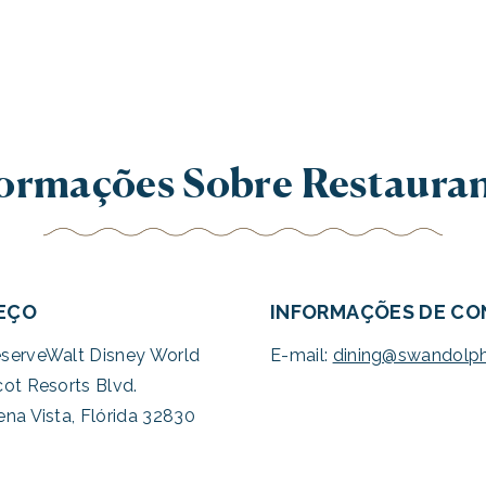
ormações Sobre Restaura
EÇO
INFORMAÇÕES DE C
serveWalt Disney World
E-mail:
dining@swandolp
ot Resorts Blvd.
na Vista, Flórida 32830