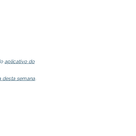
do
aplicativo do
ra desta semana
.