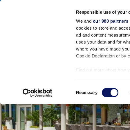
Walt Disney World Swan And Dolphin
Responsible use of your 
SWAN RESORT
DOLPHIN RESORT
SW
We and
our 980 partners
Acomodações
cookies to store and acces
FECHAR
ad and content measureme
uses your data and for wha
where you have made your
Cookie Declaration or by cl
Find out more about how y
section
.
Consent
We use cookies to personal
Necessary
Selection
traffic. We also share info
analytics partners who may
they’ve collected from your