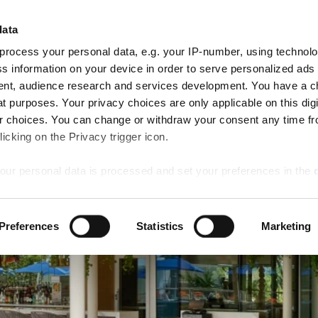
Cli
CHEGAR
PARTIDA
data
QUARTOS
6
7
AN RESERVE
Aug
Aug
process your personal data, e.g. your IP-number, using technol
Thu
Fri
Ofertas
Jantar
Atividades
Casamentos
s information on your device in order to serve personalized ads
especiais
nt, audience research and services development. You have a c
t purposes. Your privacy choices are only applicable on this digi
 choices. You can change or withdraw your consent any time fr
icking on the Privacy trigger icon.
our personal data is processed and set your preferences in the
ise content and ads, to provide social media features and to an
Preferences
Statistics
Marketing
rmation about your use of our site with our social media, advertis
 combine it with other information that you’ve provided to them o
 use of their services.