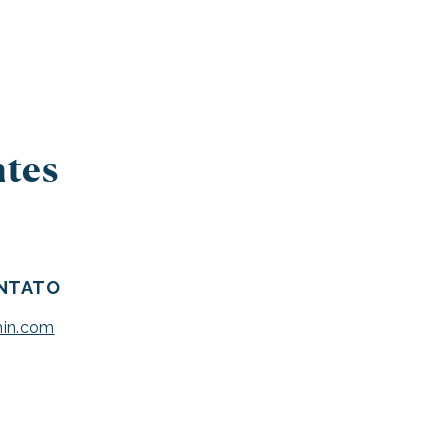
ntes
ONTATO
hin.com