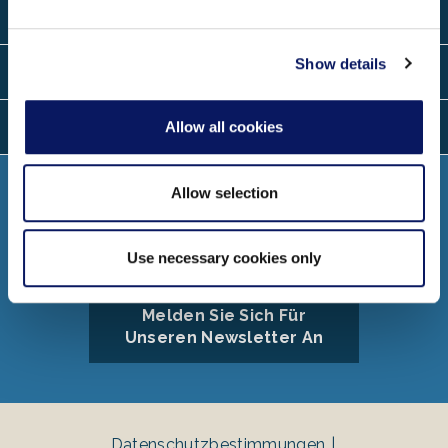
may combine it with other information that you’ve
Kontakt
provided to them or that they’ve collected from your use
of their services.
Show details
Standorte
Sprachen
Allow all cookies
Allow selection
Verbinden Sie
Use necessary cookies only
Melden Sie Sich Für
Unseren Newsletter An
Datenschutzbestimmungen