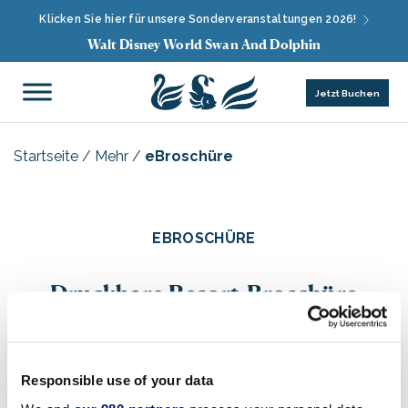
Klicken Sie hier für unsere Sonderveranstaltungen 2026!
Walt Disney World Swan And Dolphin
Jetzt Buchen
Startseite
/
Mehr
/
eBroschüre
EBROSCHÜRE
Druckbare Resort-Broschüre
Responsible use of your data
Diese druckbare Version unserer Hotelbroschüre