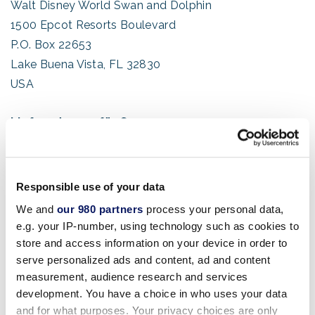
Walt Disney World Swan and Dolphin
1500 Epcot Resorts Boulevard
P.O. Box 22653
Lake Buena Vista, FL 32830
USA
Lieferadresse für Swan:
1200 Epcot Resorts Boulevard
Lake Buena Vista, FL 32830
USA
Responsible use of your data
We and
our 980 partners
process your personal data,
(Informationen zu Versand und Bearbeitung von
e.g. your IP-number, using technology such as cookies to
Paketen)
store and access information on your device in order to
serve personalized ads and content, ad and content
Lieferadresse für Dolphin:
measurement, audience research and services
development. You have a choice in who uses your data
1500 Epcot Resorts Boulevard
and for what purposes. Your privacy choices are only