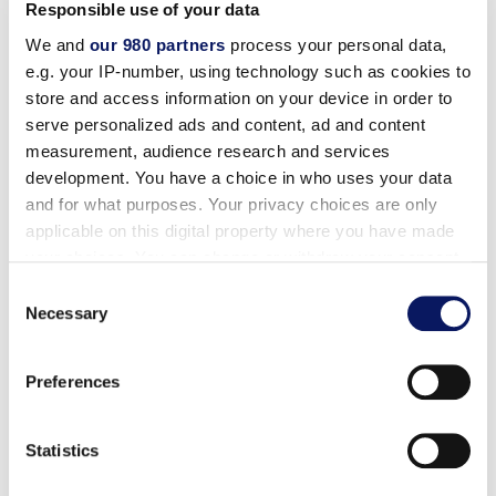
Responsible use of your data
We and
our 980 partners
process your personal data,
Centro de planificación Disney
e.g. your IP-number, using technology such as cookies to
store and access information on your device in order to
Transporte programado gratuito
serve personalized ads and content, ad and content
measurement, audience research and services
Entradas Disney in situ y en línea
development. You have a choice in who uses your data
and for what purposes. Your privacy choices are only
applicable on this digital property where you have made
Tee Times anticipados
your choices. You can change or withdraw your consent
any time from the Cookie Declaration or by clicking on
Consent
the Privacy trigger icon.
Necessary
Selection
Los beneficios de Marriott incluyen:
Find out more about how your personal data is processed
Preferences
and set your preferences in the
details section
.
Tarifas exclusivas
We use cookies to personalise content and ads, to
Statistics
provide social media features and to analyse our traffic.
Gane puntos para noches gratis