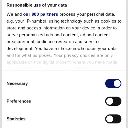
Responsible use of your data
Disney Planungszentrum
We and
our 980 partners
process your personal data,
e.g. your IP-number, using technology such as cookies to
store and access information on your device in order to
Kostenloser planmäßiger Transport
serve personalized ads and content, ad and content
measurement, audience research and services
Disney-Tickets vor Ort und online
development. You have a choice in who uses your data
and for what purposes. Your privacy choices are only
Vorgezogene Abschlagzeiten
applicable on this digital property where you have made
your choices. You can change or withdraw your consent
any time from the Cookie Declaration or by clicking on
Consent
the Privacy trigger icon.
Necessary
Selection
Zu den Marriott-Vorteilen gehören:
Find out more about how your personal data is processed
Preferences
and set your preferences in the
details section
.
Exklusive Preise
We use cookies to personalise content and ads, to
Statistics
Punkte für Gratisübernachtungen sammeln
provide social media features and to analyse our traffic.