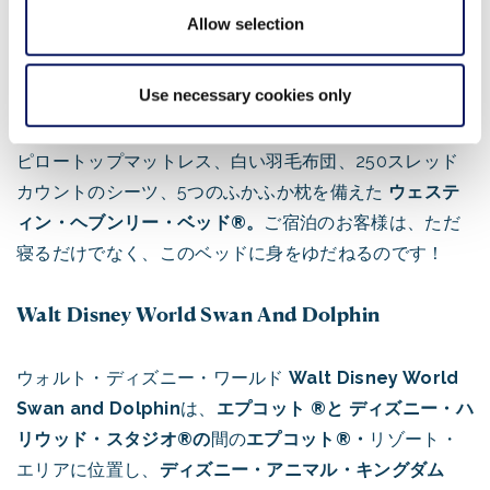
新しくオープンしたWalt Disney World Swan
Allow selection
Reserve、149室のファミリースイートと2室のプレジデ
ンシャル・スイートを備え、高級でブティックな雰囲気
Use necessary cookies only
を提供している。一日の終わりに、洗練されたゲストル
ームとスイートは完璧な隠れ家を提供します。目玉は、
ピロートップマットレス、白い羽毛布団、250スレッド
カウントのシーツ、5つのふかふか枕を備えた
ウェステ
ィン・ヘブンリー・ベッド®。
ご宿泊のお客様は、ただ
寝るだけでなく、このベッドに身をゆだねるのです！
Walt Disney World Swan And Dolphin
ウォルト・ディズニー・ワールド
Walt Disney World
Swan and Dolphin
は、
エプコット
®と
ディズニー・ハ
リウッド・スタジオ®の
間の
エプコット®・
リゾート・
エリアに位置し、
ディズニー・アニマル・キングダム