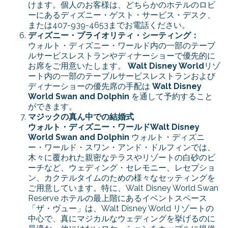
けます。個人のお客様は、どちらかのホテルのロビ
ーにあるディズニー・ゲスト・サービス・デスク、
または407-939-4653までお電話ください。
ディズニー・プライオリティ・シーティング：
ウォルト・ディズニー・ワールド内の一部のテーブ
ルサービスレストランやディナーショーで優先的に
お席をご用意いたします。
Walt Disney World
リゾ
ート内の一部のテーブルサービスレストランおよび
ディナーショーの優先席の手配は
Walt Disney
World Swan and Dolphin
を通して予約すること
ができます。
マジックの真ん中での結婚式
ウォルト・ディズニー・ワールド
Walt Disney
World Swan and Dolphin
ウォルト・ディズニ
ー・ワールド・スワン・アンド・ドルフィンでは、
木々に覆われた親密なテラスやリゾートの白砂のビ
ーチなど、ウェディング・セレモニー、レセプショ
ン、カクテルタイムのための様々なセッティングを
ご用意しています。特に、Walt Disney World Swan
Reserve ホテルの最上階にあるイベントスペース
「ザ・ヴュー」は、Walt Disney World リゾートの
中心で、真にマジカルなウェディングを挙げるのに