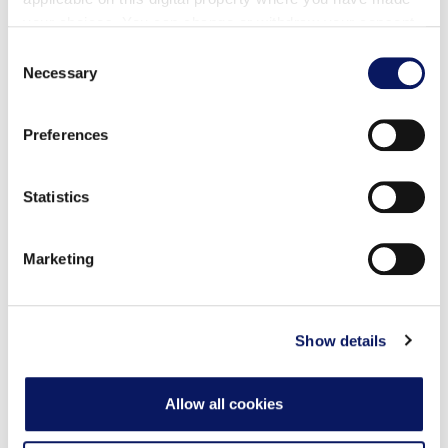
your choices. You can change or withdraw your consent
地中海料理、ステーキ、シーフード、イタリアン、寿
any time from the Cookie Declaration or by clicking on
Consent
司、プールサイド・ダイニング、ルームサービスなど、
the Privacy trigger icon.
Necessary
Selection
23のワールドクラスのレストランとラウンジをお楽しみ
Find out more about how your personal data is processed
ください。その他、豪華なMandara Spa、ウォータース
Preferences
and set your preferences in the
details section
.
ライダーや滝のあるグロット・プールを含む6つのプー
ル、白砂のビーチ、3つのヘルスクラブ、ジョギング・ト
We use cookies to personalise content and ads, to
Statistics
レイル、水上バイクのレンタル、ゲームルーム、監視付
provide social media features and to analyse our traffic.
きの子供用アクティビティ・センターなどがある。ご宿
We also share information about your use of our site with
Marketing
泊のお客様には、ディズニー・ワールドへの無料送迎な
our social media, advertising and analytics partners who
may combine it with other information that you’ve
ど、ディズニーの特別特典をお楽しみいただけます。
provided to them or that they’ve collected from your use
Walt Disney World
テーマパークやアトラクションへの
of their services.
Show details
無料送迎、近隣の
Walt Disney World
ゴルフコースの
ティータイム、ディズニー・プランニング・デスクな
ど。
Allow all cookies