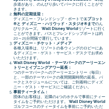
歩道があり、のんびり歩いてパークに行くことがで
きます。
無料の定期送迎：
ディズニー・フレンドシップ・ボートで
エプコット
®と
ディズニー・ハリウッド・スタジオ®まで
のん
びりクルーズ。
Walt Disney World
リゾートに行く
ことができます。バスとフレンドシップボートは約
20～25分間隔で運行しています。
ディズニー・チケット・メディア
各種入場券は、リゾートの各ウィングのロビーにあ
るディズニー・ゲスト・サービス・デスクでお求め
いただけます。
Walt Disney World ・テーマパークのアーリーエン
トリーとイブニングアワー延長：
つのテーマパークへのアーリーエントリー（毎日）
と、一部のテーマパークの夜間開園時間の延長。パ
ークとスケジュールについては、ご到着時にディズ
ニー・ゲスト・サービスにご確認ください。
事前ティータイム：
団体のお客様は、近隣の4つのホテルで事前にティー
タイムをご予約いただけます。
Walt Disney World
ゴルフコースのティータイムを事前にご予約いただ