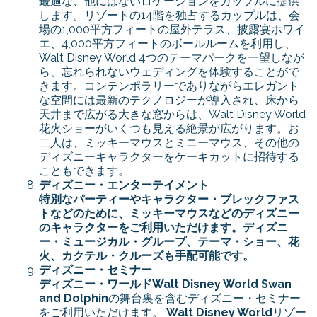
最適な、他にはないロケーションをカップルに提供
します。リゾートの14階を独占するカップルは、会
場の1,000平方フィートの屋外テラス、披露宴ホワイ
エ、4,000平方フィートのボールルームを利用し、
Walt Disney World 4つのテーマパークを一望しなが
ら、忘れられないウェディングを体験することがで
きます。コンテンポラリーでありながらエレガント
な空間には最新のテクノロジーが導入され、床から
天井まで広がる大きな窓からは、Walt Disney World
花火ショーがいくつも見える絶景が広がります。お
二人は、ミッキーマウスとミニーマウス、その他の
ディズニーキャラクターをケーキカットに招待する
こともできます。
ディズニー・エンターテイメント
特別なパーティーやキャラクター・ブレックファス
トなどのために、ミッキーマウスなどのディズニー
のキャラクターをご利用いただけます。ディズニ
ー・ミュージカル・グループ、テーマ・ショー、花
火、カクテル・クルーズも手配可能です。
ディズニー・セミナー
ディズニー・ワールド
Walt Disney World Swan
and Dolphin
の舞台裏を含むディズニー・セミナー
をご利用いただけます。
Walt Disney World
リゾー