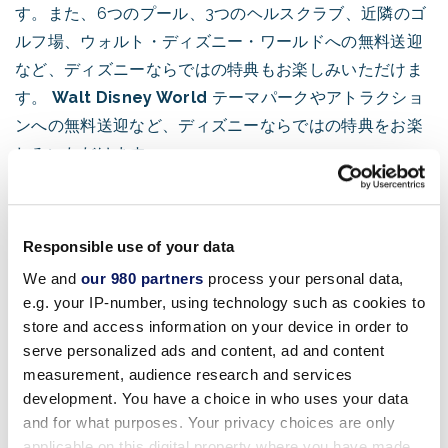
す。また、6つのプール、3つのヘルスクラブ、近隣のゴ
ルフ場、ウォルト・ディズニー・ワールドへの無料送迎
など、ディズニーならではの特典もお楽しみいただけま
す。
Walt Disney World
テーマパークやアトラクショ
ンへの無料送迎など、ディズニーならではの特典をお楽
しみいただけます。
200の言葉
ウォルト・ディズニー・ワールドの
Walt Disney
Responsible use of your data
World
リゾートの中心部にある
Walt Disney World
We and
our 980 partners
process your personal data,
Swan and Dolphin
は、セントラルフロリダで最も素晴
e.g. your IP-number, using technology such as cookies to
らしいテーマパークやアトラクションへの玄関口です。
store and access information on your device in order to
この3つのリゾート複合施設は、
エプコット®と
ディズ
serve personalized ads and content, ad and content
measurement, audience research and services
ニー・ハリウッド・スタジオ®の
間に位置し、近くには
development. You have a choice in who uses your data
ディズニー・アニマル・キングダム®
テーマパークと
マ
and for what purposes. Your privacy choices are only
ジック・キングダム®
パークがあります。
applicable on this digital property where you have made