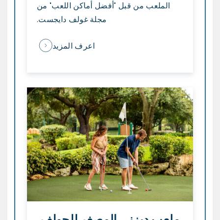
الملعب من قبل "أفضل أماكن اللعب" من
مجلة غولف دايجست.
اعرف المزيد
ملعب ديزني المصغر للجولف