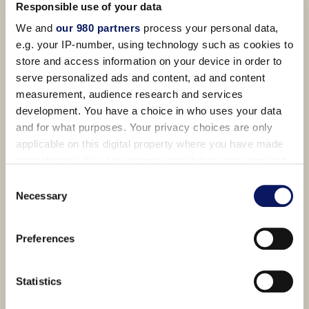
Responsible use of your data
اعرف المزيد
We and
our 980 partners
process your personal data,
e.g. your IP-number, using technology such as cookies to
store and access information on your device in order to
serve personalized ads and content, ad and content
measurement, audience research and services
development. You have a choice in who uses your data
and for what purposes. Your privacy choices are only
applicable on this digital property where you have made
your choices. You can change or withdraw your consent
any time from the Cookie Declaration or by clicking on
Consent
the Privacy trigger icon.
Necessary
Selection
Find out more about how your personal data is processed
Preferences
and set your preferences in the
details section
.
We use cookies to personalise content and ads, to
Statistics
provide social media features and to analyse our traffic.