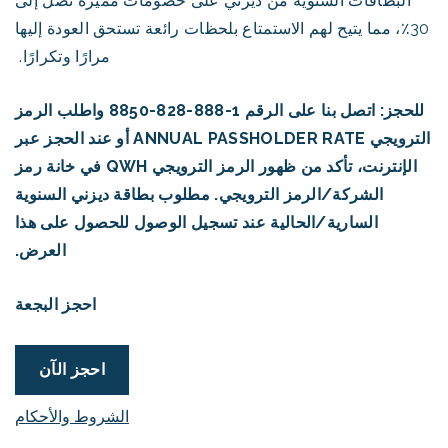
البطاقات السنوية من ديزني على خصومات مميزة تصل إلى
30٪، مما يتيح لهم الاستمتاع بلحظات رائعة تستحق العودة إليها
مرارًا وتكرارًا.
للحجز: اتصل بنا على الرقم 1-888-828-8850 واطلب الرمز
الترويجي ANNUAL PASSHOLDER RATE أو عند الحجز عبر
الإنترنت، تأكد من ظهور الرمز الترويجي QWH في خانة رمز
الشركة/الرمز الترويجي. مطلوب بطاقة ديزني السنوية
السارية/الحالية عند تسجيل الوصول للحصول على هذا
العرض.
احجز البجعة
احجز الآن
الشروط والأحكام