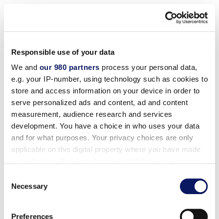
أصبحت مزايا العيش على مقربة من عالم السحر أكثر روعة!
تنتظركم خصومات حصرية تصل إلى 30% لسكان فلوريدا في
منتجعنا الحائز على جوائز في عالم والت ديزني®.
Responsible use of your data
We and
our 980 partners
process your personal data,
للحجز: اتصل بنا على الرقم 1-888-828-8850 واطلب الرمز
e.g. your IP-number, using technology such as cookies to
الترويجي FLORIDA RESIDENT RATE أو عند الحجز عبر
store and access information on your device in order to
الإنترنت، تأكد من ظهور الرمز الترويجي L9Z في خانة رمز
serve personalized ads and content, ad and content
الشركة/الرمز الترويجي. مطلوب بطاقة هوية مقيم في
measurement, audience research and services
فلوريدا سارية المفعول عند تسجيل الوصول للحصول على هذا
development. You have a choice in who uses your data
العرض.
and for what purposes. Your privacy choices are only
applicable on this digital property where you have made
your choices. You can change or withdraw your consent
احجز البجعة
any time from the Cookie Declaration or by clicking on
Consent
the Privacy trigger icon.
Necessary
Selection
احجز الآن
Find out more about how your personal data is processed
Preferences
الشروط والأحكام