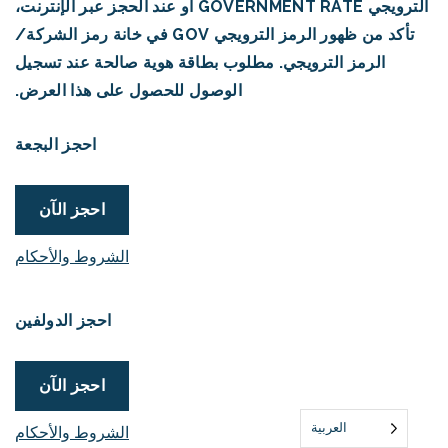
الترويجي GOVERNMENT RATE أو عند الحجز عبر الإنترنت،
تأكد من ظهور الرمز الترويجي GOV في خانة رمز الشركة/
الرمز الترويجي. مطلوب بطاقة هوية صالحة عند تسجيل
الوصول للحصول على هذا العرض.
احجز البجعة
احجز الآن
الشروط والأحكام
احجز الدولفين
احجز الآن
العربية‏
الشروط والأحكام