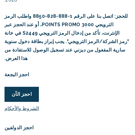
للحجز: اتصل بنا على الرقم 1-888-828-8850 واطلب الرمز
الترويجي 3000 POINTS PROMO، أو عند الحجز عبر
الإنترنت، تأكد من إدخال الرمز الترويجي S2449 في خانة
"رمز الشركة/الرمز الترويجي". يجب إبراز بطاقة دخول سنوية
سارية المفعول من ديزني عند تسجيل الوصول للاستفادة من
هذا العرض.
احجز البجعة
احجز الآن
الشروط والأحكام
احجز الدولفين