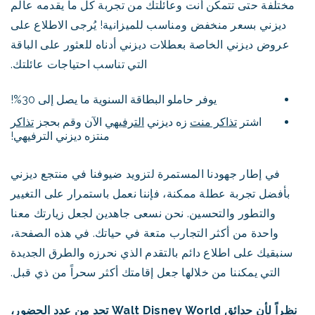
مختلفة حتى تتمكن أنت وعائلتك من تجربة كل ما يقدمه عالم
ديزني بسعر منخفض ومناسب للميزانية! يُرجى الاطلاع على
عروض ديزني الخاصة بعطلات ديزني أدناه للعثور على الباقة
التي تناسب احتياجات عائلتك.
يوفر حاملو البطاقة السنوية ما يصل إلى 30%!
اشتر
تذاكر منت
زه ديزني
الترفيهي
الآن وقم بحجز
تذاكر
منتزه ديزني الترفيهي!
في إطار جهودنا المستمرة لتزويد ضيوفنا في منتجع ديزني
بأفضل تجربة عطلة ممكنة، فإننا نعمل باستمرار على التغيير
والتطور والتحسين. نحن نسعى جاهدين لجعل زيارتك معنا
واحدة من أكثر التجارب متعة في حياتك. في هذه الصفحة،
سنبقيك على اطلاع دائم بالتقدم الذي نحرزه والطرق الجديدة
التي يمكننا من خلالها جعل إقامتك أكثر سحراً من ذي قبل.
نظراً لأن حدائق Walt Disney World تحد من عدد الحضور،