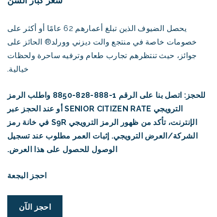
سعر كبار السن
يحصل الضيوف الذين تبلغ أعمارهم 62 عامًا أو أكثر على
خصومات خاصة في منتجع والت ديزني وورلد® الحائز على
جوائز، حيث تنتظرهم تجارب طعام وترفيه ساحرة ولحظات
خيالية.
للحجز: اتصل بنا على الرقم 1-888-828-8850 واطلب الرمز
الترويجي SENIOR CITIZEN RATE أو عند الحجز عبر
الإنترنت، تأكد من ظهور الرمز الترويجي S9R في خانة رمز
الشركة/العرض الترويجي. إثبات العمر مطلوب عند تسجيل
الوصول للحصول على هذا العرض.
احجز البجعة
احجز الآن