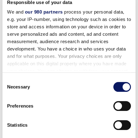
Responsible use of your data
We and
our 980 partners
process your personal data,
e.g. your IP-number, using technology such as cookies to
store and access information on your device in order to
متاح في
serve personalized ads and content, ad and content
measurement, audience research and services
development. You have a choice in who uses your data
and for what purposes. Your privacy choices are only
applicable on this digital property where you have made
your choices. You can change or withdraw your consent
any time from the Cookie Declaration or by clicking on
Consent
the Privacy trigger icon.
Necessary
Selection
قائمة الطعام
المشروبات
Find out more about how your personal data is processed
Preferences
and set your preferences in the
details section
.
We use cookies to personalise content and ads, to
Statistics
provide social media features and to analyse our traffic.
رسوم التشغيل: تُضاف رسوم خدمة الموظفين بنسبة 18٪ خاضعة
We also share information about your use of our site with