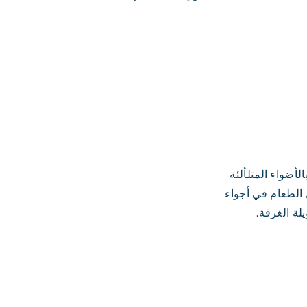
ميلة يبلغ ارتفاعها 25 قدماً، مزينة بالأضواء المتلألئة
 الطعام في أجواء
ة الغرفة.