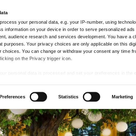
Walt Disney World Swan 
انقر هنا للاطلاع على فعالياتنا الخاصة لعام
الوصول
المغادرة
data
الغرف
7
6
SWAN RESERV
Aug
Aug
process your personal data, e.g. your IP-number, using technol
Fri
Thu
المطاعم
الأنشطة
عروض خاصة
حفلات الزفاف
الاجتماعات
s information on your device in order to serve personalized ads
nt, audience research and services development. You have a c
t purposes. Your privacy choices are only applicable on this digi
 choices. You can change or withdraw your consent any time fr
icking on the Privacy trigger icon.
our personal data is processed and set your preferences in the
ise content and ads, to provide social media features and to an
Preferences
Statistics
Marketing
rmation about your use of our site with our social media, advertis
 combine it with other information that you’ve provided to them o
 use of their services.