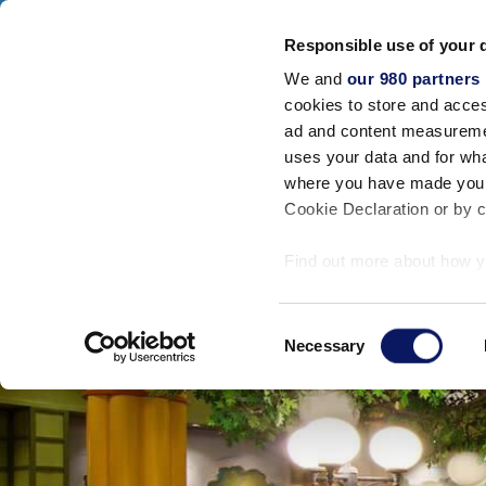
 2026!
Responsible use of your 
البالغون
تحقق من التوفر
إغلاق
We and
our 980 partners
 والفعاليات
المزيد
احجز الآن
cookies to store and acces
ad and content measureme
uses your data and for wha
where you have made your
Cookie Declaration or by cl
Find out more about how y
section
.
Consent
We use cookies to personal
Necessary
Selection
traffic. We also share info
analytics partners who may
they’ve collected from your