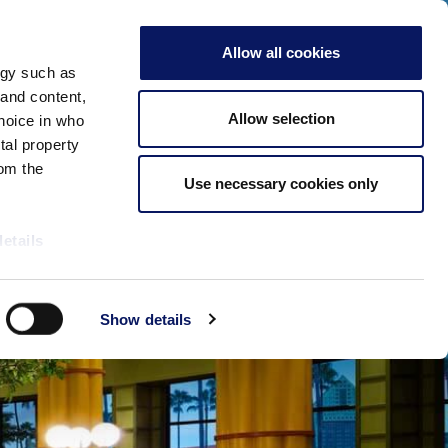
And Dolphin
Allow all cookies
E
DOLPHIN RESORT
SWAN RESORT
ogy such as
الصفحة الرئيسية
أماكن الإقامة
 and content,
Allow selection
hoice in who
tal property
om the
Use necessary cookies only
details
alyse our
Show details
ing and
r that