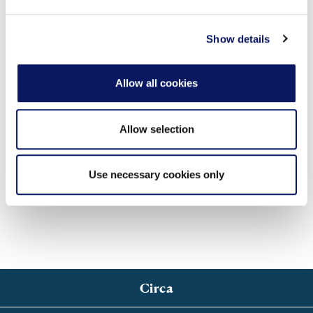
may combine it with other information that you’ve
#J-106
Scarica ▾
provided to them or that they’ve collected from your use
of their services.
Show details
Fotografia di matrimonio
Allow all cookies
*Può
essere utilizzato solo per promuovere
matrimoni
Allow selection
#J-107
Scarica ▾
Use necessary cookies only
Circa