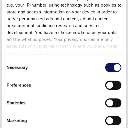
e.g. your IP-number, using technology such as cookies to
#J-104
Scarica ▾
store and access information on your device in order to
serve personalized ads and content, ad and content
measurement, audience research and services
development. You have a choice in who uses your data
Fotografia di matrimonio
and for what purposes. Your privacy choices are only
*Può
essere utilizzato solo per promuovere
applicable on this digital property where you have made
matrimoni
your choices. You can change or withdraw your consent
any time from the Cookie Declaration or by clicking on
Consent
the Privacy trigger icon.
Necessary
Selection
#J-105
Scarica ▾
Find out more about how your personal data is processed
Preferences
and set your preferences in the
details section
.
Fotografia di matrimonio
We use cookies to personalise content and ads, to
*Può
essere utilizzato solo per promuovere
Statistics
matrimoni
provide social media features and to analyse our traffic.
We also share information about your use of our site with
Marketing
our social media, advertising and analytics partners who