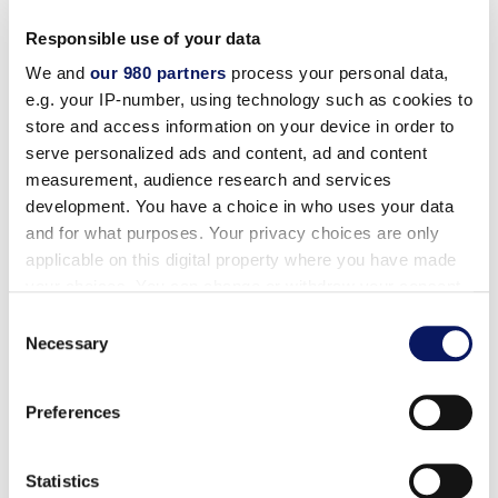
editoriais não requer aprovação.
Responsible use of your data
We and
our 980 partners
process your personal data,
e.g. your IP-number, using technology such as cookies to
store and access information on your device in order to
Fotografias de fachadas
serve personalized ads and content, ad and content
measurement, audience research and services
Fotografias aéreas
development. You have a choice in who uses your data
and for what purposes. Your privacy choices are only
Fotografias de arquitetura
applicable on this digital property where you have made
Fotografias de personagens
your choices. You can change or withdraw your consent
any time from the Cookie Declaration or by clicking on
Consent
Quartos e suítes
the Privacy trigger icon.
Necessary
Selection
Suítes Presidenciais/Governadores
Find out more about how your personal data is processed
Preferences
Fotografias do saguão
and set your preferences in the
details section
.
Mandara Spa
We use cookies to personalise content and ads, to
Statistics