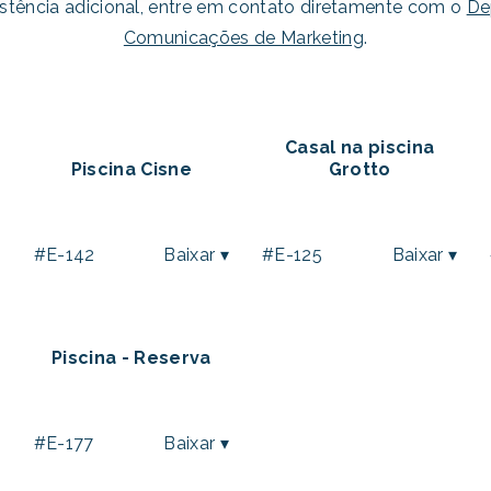
istência adicional, entre em contato diretamente com o
De
Comunicações de Marketing
.
Casal na piscina
Piscina Cisne
Grotto
▾
#E-142
Baixar ▾
#E-125
Baixar ▾
Piscina - Reserva
▾
#E-177
Baixar ▾