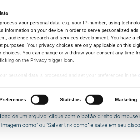
Cli
CHEGAR
PARTIDA
data
QUARTOS
8
9
AN RESERVE
Aug
Aug
process your personal data, e.g. your IP-number, using technol
Sat
Sun
Ofertas
Jantar
Atividades
Casamentos
s information on your device in order to serve personalized ads
especiais
nt, audience research and services development. You have a c
t purposes. Your privacy choices are only applicable on this digi
 choices. You can change or withdraw your consent any time fr
icking on the Privacy trigger icon.
our personal data is processed and set your preferences in the
Piscinas
ise content and ads, to provide social media features and to an
Preferences
Statistics
Marketing
rmation about your use of our site with our social media, advertis
 combine it with other information that you’ve provided to them o
load de um arquivo, clique com o botão direito do mouse n
 use of their services.
r imagem como" ou "Salvar link como" e salve em seu disco 