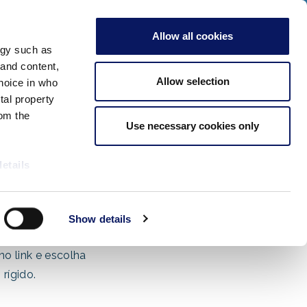
que aqui para ver nossos eventos especiais de 2026!
ADULTOS
Allow all cookies
Verificar Disponibilidade
ogy such as
Reuniões e
Mais
Reserve
 and content,
eventos
informações
Agora
Allow selection
hoice in who
tal property
om the
Use necessary cookies only
details
alyse our
Show details
ing and
r that
o link e escolha
rígido.