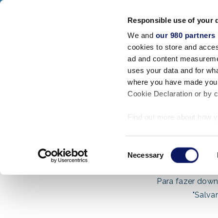
Walt Disney World Swan And Dolphin
Responsible use of your 
SWAN RESORT
DOLPHIN RESORT
SW
We and
our 980 partners
Acomodações
cookies to store and acces
FECHAR
ad and content measureme
uses your data and for wha
Início
/
Mídia
/
Fotos
/
Piscinas
where you have made your
Cookie Declaration or by cl
Find out more about how y
section
.
Consent
We use cookies to personal
Necessary
Selection
traffic. We also share info
analytics partners who may
Para fazer down
they’ve collected from your
"Salva