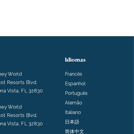
Idiomas
ney World
Francês
ot Resorts Blvd.
Espanhol
na Vista, FL 32830
Português
Alemão
ney World
Italiano
ot Resorts Blvd.
日本語
na Vista, FL 32830
简体中文