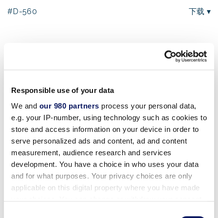
#D-560
下载 ▾
会议与活动
Responsible use of your data
#D-559
下载 ▾
We and
our 980 partners
process your personal data,
e.g. your IP-number, using technology such as cookies to
store and access information on your device in order to
会议与活动
serve personalized ads and content, ad and content
measurement, audience research and services
development. You have a choice in who uses your data
and for what purposes. Your privacy choices are only
#D-558
下载 ▾
applicable on this digital property where you have made
your choices. You can change or withdraw your consent
any time from the Cookie Declaration or by clicking on
Consent