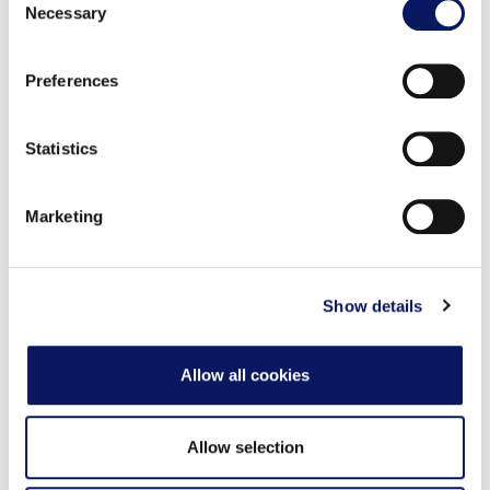
the Privacy trigger icon.
Necessary
泻湖会议室 - 预订
Selection
Find out more about how your personal data is processed
Preferences
and set your preferences in the
details section
.
#D-458
下载 ▾
We use cookies to personalise content and ads, to
Statistics
provide social media features and to analyse our traffic.
We also share information about your use of our site with
天鹅多功能厅
Marketing
our social media, advertising and analytics partners who
may combine it with other information that you’ve
provided to them or that they’ve collected from your use
#D-414
下载 ▾
of their services.
Show details
Allow all cookies
湖景会议室
Allow selection
#D-415
下载 ▾