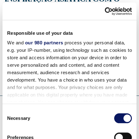
MANDARA SPA
LAKE BUENA VISTA, Flórida
- O Mandara Spa no
Responsible use of your data
Walt Disney World Swan and Dolphin Resort oferece
We and
our 980 partners
process your personal data,
aos hóspedes um ambiente novo e original, onde eles
e.g. your IP-number, using technology such as cookies to
podem se deliciar com serviços de beleza e mimos
store and access information on your device in order to
de classe mundial.
serve personalized ads and content, ad and content
measurement, audience research and services
LEIA MAIS
development. You have a choice in who uses your data
and for what purposes. Your privacy choices are only
applicable on this digital property where you have made
your choices. You can change or withdraw your consent
any time from the Cookie Declaration or by clicking on
WALT DISNEY WORLD SWAN AND
Consent
the Privacy trigger icon.
Necessary
Selection
DOLPHIN RESORT: BEM-VINDO
AO LUGAR MAIS MÁGICO DO
Find out more about how your personal data is processed
Preferences