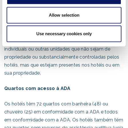
independentemente de um quarto específico ser
mantido em resposta a reservas feitas por outras
Allow selection
pessoas.
Exceção.
As exigências dos parágrafos (iii), (iv) e (v)
Use necessary cookies only
desta seção não se aplicam a reservas de quartos
individuais ou outras unidades que não sejam de
propriedade ou substancialmente controladas pelos
hotéis, mas que estejam presentes nos hotéis ou em
sua propriedade.
Quartos com acesso à ADA
Os hotéis têm 72 quartos com banheira (48) ou
chuveiro (25) em conformidade com a ADA e todos
em conformidade com a ADA. Os hotéis também têm
101 quartos com recursos de assistência auditiva (veja