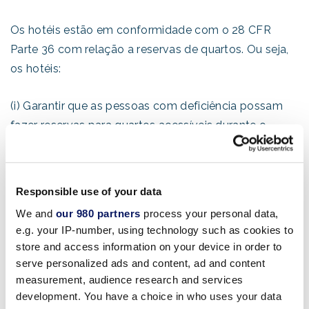
Os hotéis estão em conformidade com o 28 CFR
Parte 36 com relação a reservas de quartos. Ou seja,
os hotéis:
(i) Garantir que as pessoas com deficiência possam
fazer reservas para quartos acessíveis durante o
mesmo horário e da mesma forma que as pessoas
que não precisam de quartos acessíveis;
Responsible use of your data
(ii) Identificar e descrever os recursos acessíveis nos
We and
our 980 partners
process your personal data,
hotéis e quartos de hóspedes (veja abaixo) oferecidos
e.g. your IP-number, using technology such as cookies to
por meio de seu serviço de reservas com detalhes
store and access information on your device in order to
suficientes para permitir que as pessoas com
serve personalized ads and content, ad and content
deficiência avaliem de forma independente se um
measurement, audience research and services
development. You have a choice in who uses your data
determinado hotel ou quarto de hóspedes atende às